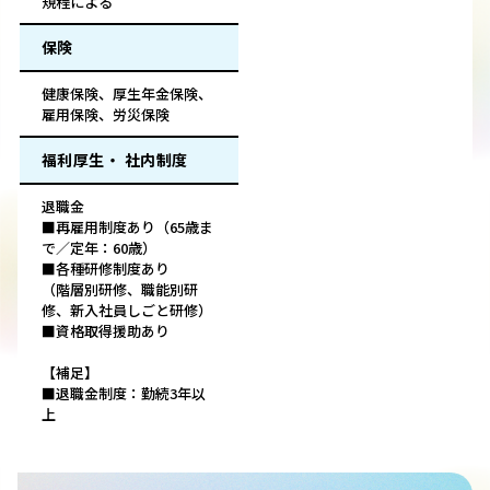
規程による
保険
健康保険、厚生年金保険、
雇用保険、労災保険
福利厚生・ 社内制度
退職金
■再雇用制度あり（65歳ま
で／定年：60歳）
■各種研修制度あり
（階層別研修、職能別研
修、新入社員しごと研修）
■資格取得援助あり
【補足】
■退職金制度：勤続3年以
上