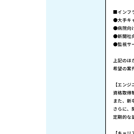
■インフ
●大手キャ
●病院向け
●新聞社向
●監視サー
上記のほ
希望の案
【エンジ
資格取得
また、新
さらに、
定期的な
【キャリ