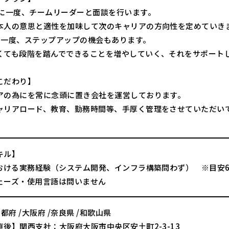
月に一度、チームリーダーと面談を行います。
本人の意思と適性を加味して次のキャリアの方向性を定めていき
に一度、ステップアップの機会もあります。
くても段階を踏んでできることを増やしていく、それをサポート
こだわり】
アの為にを常に念頭に置き会社を運営しております。
ャリアロード、教育、勤務時間等、手厚く管理をさせていただい
。
キル】
における実務経験（システム開発、インフラ構築問わず） ※目安
ェーズ・使用言語は問いません
京都府 /大阪府 /奈良県 /和歌山県
直後】関西支社：大阪府大阪市中央区安土町2-3-13