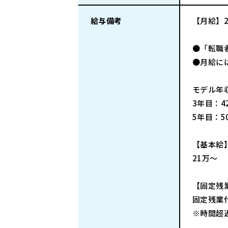
給与備考
【月給】2
●「転職
●月給に
モデル年
3年目：4
5年目：5
【基本給
21万～
【固定残
固定残業代
※時間超