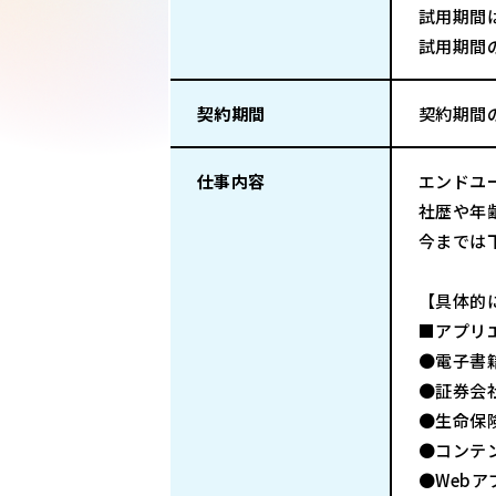
試用期間
試用期間
契約期間
契約期間
仕事内容
エンドユ
社歴や年
今までは
【具体的
■アプリ
●電子書籍開
●証券会社
●生命保険
●コンテン
●Webアプ