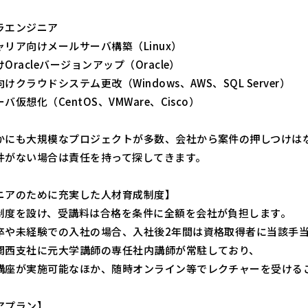
ラエンジニア
リア向けメールサーバ構築（Linux）
Oracleバージョンアップ（Oracle）
けクラウドシステム更改（Windows、AWS、SQL Server）
バ仮想化（CentOS、VMWare、Cisco）
かにも大規模なプロジェクトが多数、会社から案件の押しつけは
件がない場合は責任を持って探してきます。
ニアのために充実した人材育成制度】
制度を設け、受講料は合格を条件に全額を会社が負担します。
卒や未経験での入社の場合、入社後2年間は資格取得者に当該手
関西支社に元大学講師の専任社内講師が常駐しており、
講座が実施可能なほか、随時オンライン等でレクチャーを受ける
アプラン】