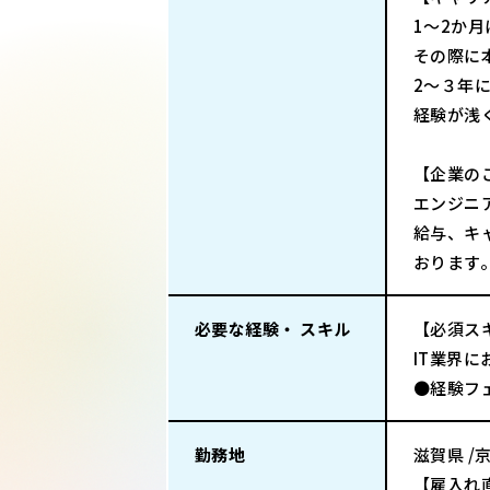
1～2か
その際に
2～３年
経験が浅
【企業の
エンジニ
給与、キ
おります
必要な経験・ スキル
【必須ス
IT業界
●経験フ
勤務地
滋賀県 /
【雇入れ