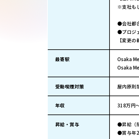
※支社も
●会社都
●プロジ
【変更の
最寄駅
Osaka
Osaka 
受動喫煙対策
屋内原則
年収
318万円
昇給・賞与
●昇給（
●賞与年