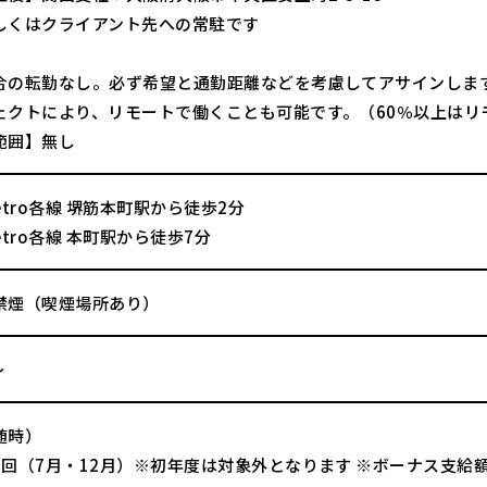
しくはクライアント先への常駐です
合の転勤なし。必ず希望と通勤距離などを考慮してアサインしま
ェクトにより、リモートで働くことも可能です。（60％以上はリ
範囲】無し
 Metro各線 堺筋本町駅から徒歩2分
Metro各線 本町駅から徒歩7分
禁煙（喫煙場所あり）
～
随時）
2回（7月・12月）※初年度は対象外となります ※ボーナス支給