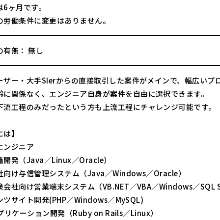
は6ヶ月です。
の労働条件に変更はありません。
の有無： 無し
ーザー・大手SIerからの直接取引した案件がメインで、幅広いプ
齢に関係なく、エンジニア自身が案件を自由に選択できます。
下流工程のみだったという方も上流工程にチャレンジ可能です。
には】
エンジニア
発（Java／Linux／Oracle）
向け与信管理システム（Java／Windows／Oracle）
会社向け営業端末システム（VB.NET／VBA／Windows／SQL Se
ツサイト開発(PHP／Windows／MySQL)
リケーション開発（Ruby on Rails／Linux）