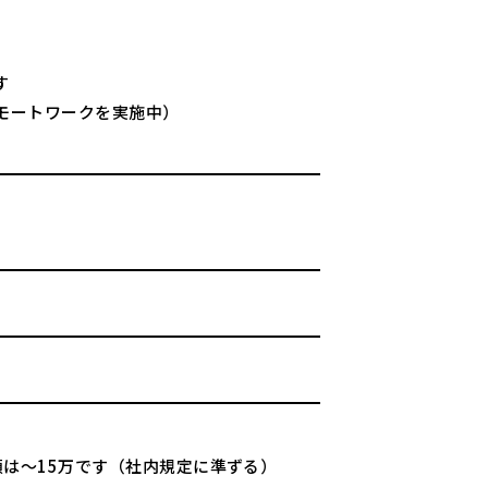
す
モートワークを実施中）
額は～15万です（社内規定に準ずる）