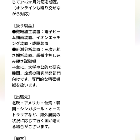
じて1～2ヶ月対応を想定。
（オンラインも織り交ぜな
がら対応）
【扱う製品】
●微細加工装置：電子ビー
ム描画装置、イオンエッチ
ング装置・成膜装置
●計測分析装置：三次元粗
さ解析装置、超微小押し込
み硬さ試験機
→主に、大学や公的な研究
機関、企業の研究開発部門
向けです。専門的な精密機
械を扱います。
【出張先】
北欧・アメリカ・台湾・韓
国・シンガポール・オース
トラリアなど、海外展開の
状況に応じて行く国が増え
る場合がございます。
【顧客】