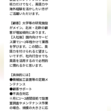
術力だけでなく、英語力や
海外経験を活かしたい方が
ご活躍いただけます。
【顧客】大学等の研究施設
がメイン。北米・北欧の顧
客が増加傾向にあります。
【入社後】国内向けサービ
ス課で1～2年程かけて業務
を学びます。この間に、英
語力を付けられると望まし
いですが、社内打合せでも
英語を活用するので必然的
に慣れるかと思います。
【具体的には】
●微細加工装置等の定期メ
ンテナンス
●顧客サポート
●不具合対応
※月に1～2週間目処で設置
室調査やメンテナンス作業
の場合、規模の大きさに応