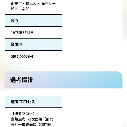
術提供・輸出入・ 保守サー
ビス など
設立
1975年3月4日
資本金
2億7,000万円
選考情報
選考プロセス
【選考フロー】
書類選考→1次面接（部門
長）→最終面接（部門長