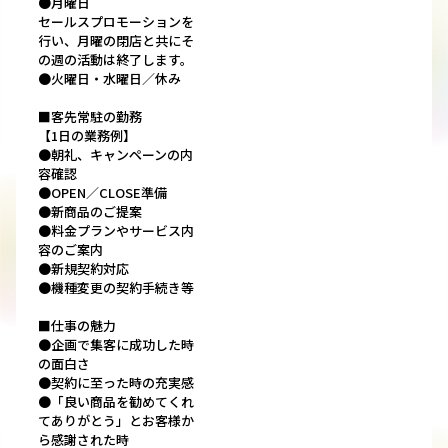
●月曜日
セールスプロモーションを
行い、月曜の閉店と共にそ
の週の活動は終了します。
●火曜日・水曜日／休み
■客先常駐の勤務
【1日の業務例】
●朝礼、キャンペーンの内
容確認
●OPEN／CLOSE準備
●新商品のご提案
●料金プランやサービス内
容のご案内
●新規契約対応
●機種変更の契約手続き等
■仕事の魅力
●企画で集客に成功した時
の面白さ
●契約に至った時の充実感
●「良い商品を勧めてくれ
てありがとう」とお客様か
ら感謝された時