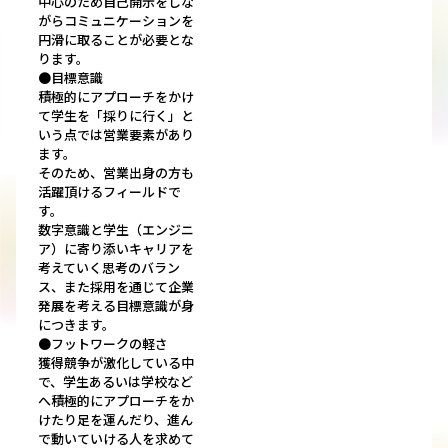
中心のため自己開示をしな
がらコミュニケーションを
円滑に取ることが必要とな
ります。
●目標意識
積極的にアプローチをかけ
て学生を「採りに行く」と
いう点では営業要素があり
ます。
そのため、営業出身の方も
活躍頂けるフィールドで
す。
数字意識と学生（エンジニ
ア）に寄り添いキャリアを
考えていく思考のバラン
ス、また採用を通じて企業
発展を考える目標意識が身
につきます。
●フットワークの軽さ
獲得競争が激化している中
で、学生あるいは学校など
へ積極的にアプローチをか
けたり足を運んだり、進ん
で動いていける人を求めて