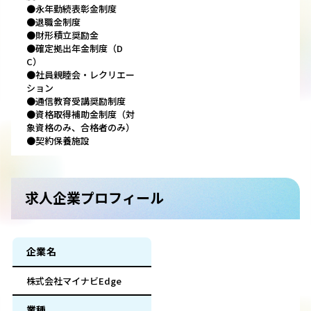
●永年勤続表彰金制度
●退職金制度
●財形積立奨励金
●確定拠出年金制度（D
C）
●社員親睦会・レクリエー
ション
●通信教育受講奨励制度
●資格取得補助金制度（対
象資格のみ、合格者のみ）
●契約保養施設
求人企業プロフィール
企業名
株式会社マイナビEdge
業種