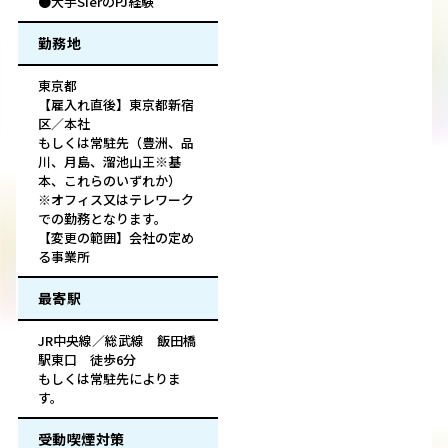
●大手SIerのPJ経験
勤務地
東京都
【雇入れ直後】東京都新宿
区／本社
もしくは常駐先（豊洲、品
川、⽉島、溜池⼭王※基
本、これらのいずれか）
※オフィス又はテレワーク
での勤務となります。
【変更の範囲】会社の定め
る事業所
最寄駅
JR中央線／総武線 飯田橋
駅東口 徒歩6分
もしくは常駐先によりま
す。
受動喫煙対策