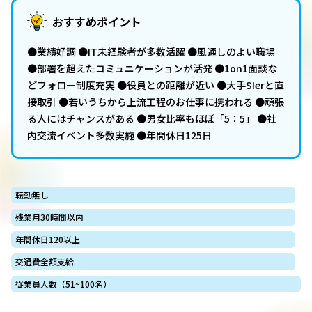
おすすめポイント
●業績好調 ●IT未経験者が多数活躍 ●風通しのよい職場
●部署を超えたコミュニケーションが活発 ●1on1面談な
どフォロー制度充実 ●役員との距離が近い ●大手SIerと直
接取引 ●若いうちから上流工程のお仕事に携われる ●頑張
る人にはチャンスがある ●男女比率もほぼ「5：5」 ●社
内交流イベント多数実施 ●年間休日125日
転勤無し
残業月30時間以内
年間休日120以上
交通費全額支給
従業員人数（51~100名）