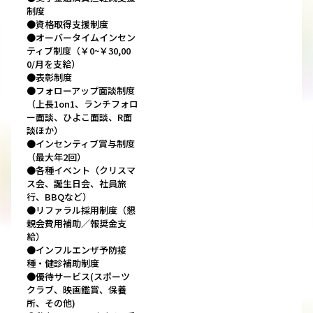
制度
●資格取得支援制度
●オーバータイムインセン
ティブ制度（￥0~￥30,00
0/月を支給）
●表彰制度
●フォローアップ面談制度
（上長1on1、ランチフォロ
ー面談、ひよこ面談、R面
談ほか）
●インセンティブ賞与制度
（最大年2回）
●各種イベント（クリスマ
ス会、誕生日会、社員旅
行、BBQなど）
●リファラル採用制度（懇
親会費用補助／報奨金支
給）
●インフルエンザ予防接
種・健診補助制度
●優待サービス(スポーツ
クラブ、映画鑑賞、保養
所、その他)