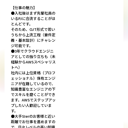
【仕事の魅力】
●入社後はまず先輩社員の
いるPJに合流することがほ
とんどです。
そのため、OJT形式で若い
うちから上流工程（要件定
義・基本設計）にチャレン
ジ可能です。
●3年でクラウドエンジニ
アとしての独り立ちも（未
経験からAWSスペシャリス
トへ）
社内には上位資格（プロフ
ェッショナル）保有エンジ
ニアが在籍しているので、
知識豊富なエンジニアの下
でスキルを磨くことができ
ます。AWSでステップアッ
プしたい人歓迎していま
す。
●大手SIerのお客様と近い
距離でお仕事を進めますの
で、日々レベルの高い知識