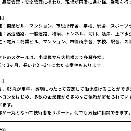
・品質管理・安全管理に携わり、現場が円滑に進む様、業務を行
件】
連：商業ビル、マンション、市役所庁舎、学校、駅舎、スポーツ
連：高速道路、一般道路、橋梁、トンネル、河川、護岸、上下水
生・電気：商業ビル、マンション、市役所庁舎、学校、駅舎、ス
クトのスケールは、小規模から大規模まで多種多様。
くて3ヶ月、長いと2～3年にわたる案件もあります。
ト】
は、65歳が定年。長期にわたって安定して働き続けることができ
ネコンをはじめ、多数の企業様から多彩なご依頼が寄せられてい
べます。
部が一丸となって技術者をサポート。何でも気軽に相談できます
歓迎