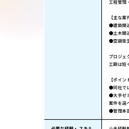
工程管理
【主な案
●建築関
●土木関
●空調衛
プロジェ
工期は短
【ポイン
●同社で
●大手ゼ
案件を選
●管理本
必要な経験・ スキル
※未経験