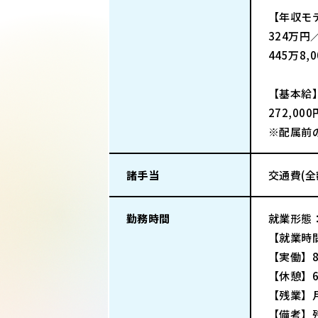
【年収モ
324万円
445万8
【基本給
272,00
※配属前の
諸手当
交通費(
勤務時間
就業形態
【就業時間
【実働】8
【休憩】6
【残業】
【備考】