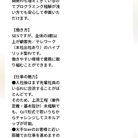
開発PJも増えてきているの
でプログラミング経験が浅
い方でも安心して参画いた
だけます。
【働き方】
SESですが、全体の8割以
上が顧客先／テレワーク
（本社出社あり）のハイブ
リッド型PJです。
働きやすい環境で業務に取
り組むことができます。
【仕事の魅力】
●入社後はまず先輩社員の
いるPJに合流することがほ
とんどです。
そのため、上流工程（要件
定義・基本設計）未経験で
も、OJT形式で若いうちか
らチャレンジしてスキルア
ップが可能。
●大手SIerのお客様と近い
距離でお仕事を進めますの