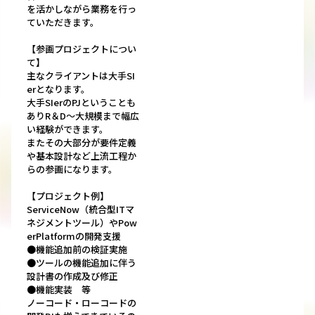
を活かしながら業務を行っ
ていただきます。
【参画プロジェクトについ
て】
主なクライアントは大手SI
erとなります。
大手SIerのPJということも
ありR＆D〜大規模まで幅広
い経験ができます。
またその大部分が要件定義
や基本設計など上流工程か
らの参画になります。
【プロジェクト例】
ServiceNow（統合型ITマ
ネジメントツール）やPow
erPlatformの開発支援
●機能追加前の検証実施
●ツールの機能追加に伴う
設計書の作成及び修正
●機能実装 等
ノーコード・ローコードの