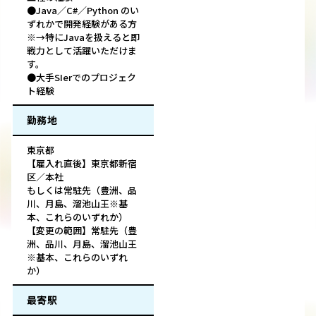
●Java／C#／Python のい
ずれかで開発経験がある方
※→特にJavaを扱えると即
戦力として活躍いただけま
す。
●大手SIerでのプロジェク
ト経験
勤務地
東京都
【雇入れ直後】東京都新宿
区／本社
もしくは常駐先（豊洲、品
川、月島、溜池山王※基
本、これらのいずれか）
【変更の範囲】常駐先（豊
洲、品川、月島、溜池山王
※基本、これらのいずれ
か）
最寄駅