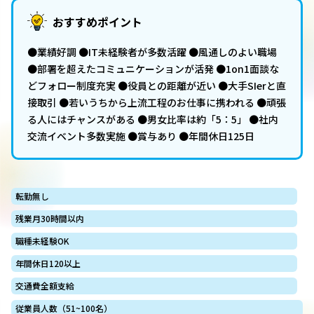
おすすめポイント
●業績好調 ●IT未経験者が多数活躍 ●風通しのよい職場
●部署を超えたコミュニケーションが活発 ●1on1面談な
どフォロー制度充実 ●役員との距離が近い ●大手SIerと直
接取引 ●若いうちから上流工程のお仕事に携われる ●頑張
る人にはチャンスがある ●男女比率は約「5：5」 ●社内
交流イベント多数実施 ●賞与あり ●年間休日125日
転勤無し
残業月30時間以内
職種未経験OK
年間休日120以上
交通費全額支給
従業員人数（51~100名）