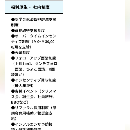
福利厚生・ 社内制度
●奨学金返済負担軽減支援
制度
●資格取得支援制度
●オーバータイムインセン
ティブ制度（￥0~￥30,00
0/月を支給）
●表彰制度
●フォローアップ面談制度
（上長1on1、ランチフォロ
ー面談、ひよこ面談、R面
談ほか）
●インセンティブ賞与制度
（最大年2回）
●各種イベント（クリスマ
ス会、誕生会、社員旅行、
BBQなど）
●リファラル採用制度（懇
親会費用補助／報奨金支
給）
●インフルエンザ予防接
種・健診補助制度