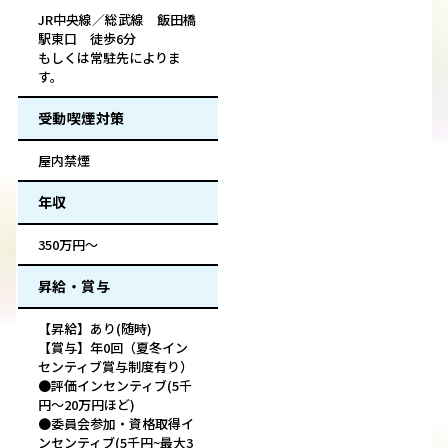
JR中央線／総武線 飯田橋
駅東口 徒歩6分
もしくは常駐先によりま
す。
受動喫煙対策
屋内禁煙
年収
350万円～
昇給・賞与
【昇給】あり(随時)
【賞与】年0回（夏冬イン
センティブ賞与制度有り）
●評価インセンティブ(5千
円～20万円ほど)
●委員会参加・資格取得イ
ンセンティブ(5千円~最大3