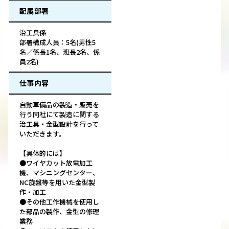
配属部署
治工具係
部署構成人員：5名(男性5
名／係長1名、班長2名、係
員2名)
仕事内容
自動車備品の製造・販売を
行う同社にて製造に関する
治工具・金型設計を行って
いただきます。
【具体的には】
●ワイヤカット放電加工
機、マシニングセンター、
NC旋盤等を用いた金型製
作・加工
●その他工作機械を使用し
た部品の製作、金型の修理
業務