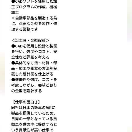
●CADソフトを使用した加
工プログラムの作成、機械
加工
※自動車部品を製造する為
に、必要な金型を製作・修
理する業務です
＜治工具・金型設計＞
●CADを使用し設計と製図
を行い、強度やコスト、安
全性など詳細を考える
●具体的な寸法・材質・部
品・加工や組立の方法を記
載した設計図を仕上げる
●機能性や強度、コストを
考慮しながら、要望どおり
の金型を設計する
【仕事の面白さ】
同社は日本の新車の9割に
製品を提供しているため、
日常の一部となっている自
動車を世の中に提供すると
いう貢献性が高い仕事で