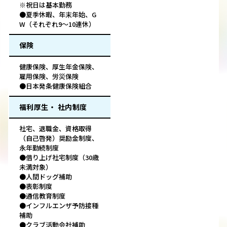
※祝日は基本勤務
●夏季休暇、年末年始、G
W（それぞれ9～10連休）
保険
健康保険、厚生年金保険、
雇用保険、労災保険
●日本発条健康保険組合
福利厚生・ 社内制度
社宅、退職金、資格取得
（自己啓発）奨励金制度、
永年勤続制度
●借り上げ社宅制度（30歳
未満対象）
●人間ドッグ補助
●表彰制度
●通信教育制度
●インフルエンザ予防接種
補助
●クラブ活動会社補助