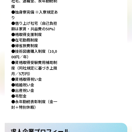
社宅、退職金、永年勤続制
度
●独身寮完備 ※入寮規定あ
り
●借り上げ社宅（自己負担
額は家賃・共益費の50%）
●格取得支援制度
●在宅勤務制度
●帰省旅費制度
●技術図書購入制度（10,0
00円／年）
●資格取得受験費用補助制
度（同社規定に基づき上限
月／5万円）
●資格取得祝い金
●結婚祝い金
●出産祝い金
●弔慰金
●永年勤続表彰制度（金一
封＋特別休暇）
求人企業プロフィール