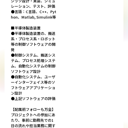
ジック設計・実装、シミュ
レーション、テスト、評価
●言語：C言語、C++、Pyt
hon、Matlab, Simulink等
■半導体製造装置
●半導体製造装置の、搬送
系・プロセス系・ロボット
等の制御ソフトウェアの開
発
●制御システム、搬送シス
テム、プロセス処理システ
ム、自動化システムの制御
ソフトウェア設計
●自動化システム、ユーザ
ーインターフェイス等のソ
フトウェアアプリケーショ
ン設計
●上記ソフトウェアの評価
【配属前フォローも万全】
プロジェクトへの参加にあ
たり、事前に勤務先での1
日の流れや担当業務に関す