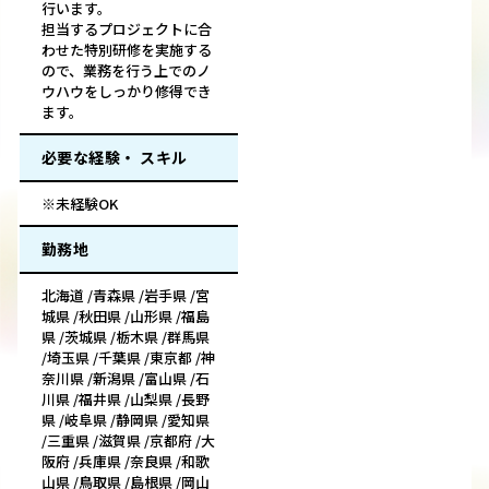
行います。
担当するプロジェクトに合
わせた特別研修を実施する
ので、業務を行う上でのノ
ウハウをしっかり修得でき
ます。
必要な経験・ スキル
※未経験OK
勤務地
北海道 /青森県 /岩手県 /宮
城県 /秋田県 /山形県 /福島
県 /茨城県 /栃木県 /群馬県
/埼玉県 /千葉県 /東京都 /神
奈川県 /新潟県 /富山県 /石
川県 /福井県 /山梨県 /長野
県 /岐阜県 /静岡県 /愛知県
/三重県 /滋賀県 /京都府 /大
阪府 /兵庫県 /奈良県 /和歌
山県 /鳥取県 /島根県 /岡山