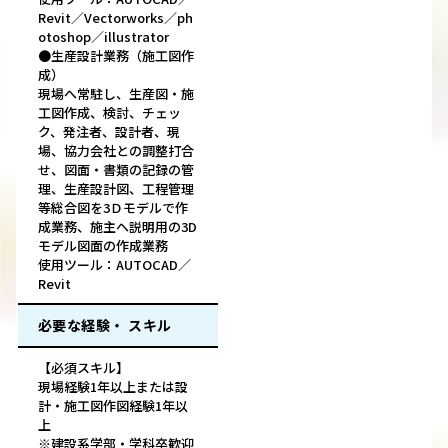
Revit／Vectorworks／ph
otoshop／illustrator
●生産設計業務（施工図作
成）
現場へ常駐し、生産図・施
工図作成、検討、チェッ
ク、発注者、設計者、現
場、協力会社との調整打合
せ、図面・書類の記録の管
理、生産設計図、工程管理
等総合図を3Ｄモデルで作
成業務、施主へ説明用の3D
モデル図面の作成業務
使用ツール：AUTOCAD／
Revit
必要な経験・ スキル
【必須スキル】
現場経験1年以上または設
計・施工図作図経験1年以
上
※建設系学部・学科卒歓迎