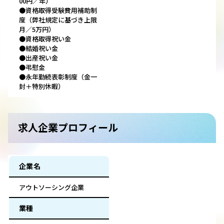
00円／年）
●資格取得受験費用補助制
度（弊社規定に基づき上限
月／5万円）
●資格取得祝い金
●結婚祝い金
●出産祝い金
●弔慰金
●永年勤続表彰制度（金一
封＋特別休暇）
求人企業プロフィール
企業名
アウトソーシング企業
業種