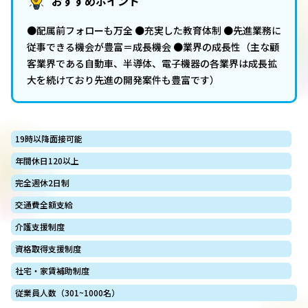
おすすめポイント
●配属前フォローも万全 ●充実した教育体制 ●先進業務に
従事できる機会が豊富＝成長機会 ●業界の成長性（主な顧
客業界である自動車、半導体、電子機器の各業界は成長拡
大を続けており先進の開発案件も豊富です）
19時以降面接可能
年間休日120以上
完全週休2日制
交通費全額支給
介護支援制度
資格取得支援制度
社宅・家賃補助制度
従業員人数（301~1000名）