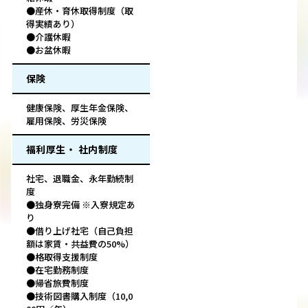
●産休・育休取得制度（取
得実績あり）
●介護休暇
●お盆休暇
保険
健康保険、厚生年金保険、
雇用保険、労災保険
福利厚生・ 社内制度
社宅、退職金、永年勤続制
度
●独身寮完備 ※入寮規定あ
り
●借り上げ社宅（自己負担
額は家賃・共益費の50%）
●格取得支援制度
●在宅勤務制度
●帰省旅費制度
●技術図書購入制度（10,0