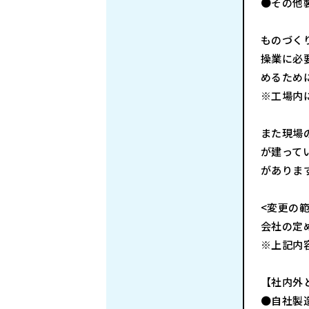
●その他
ものづく
操業に必
めるため
※工場内
また現場
が建って
がありま
<変更の範
会社の定
※上記内
【社内外
●自社製