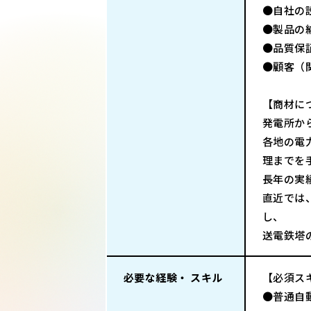
●自社の
●製品の
●品質保
●顧客（
【商材に
発電所か
各地の電
理までを
長年の実
直近では
し、
送電鉄塔
必要な経験・ スキル
【必須ス
●普通自