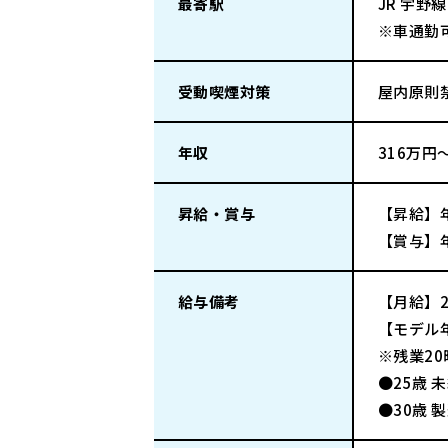
最寄駅
JR 宇野
※車通勤
受動喫煙対策
屋内原則
年収
316万円
昇給・賞与
【昇給】
【賞与】年
給与備考
【月給】21
【モデル
※残業2
●25歳 
●30歳 