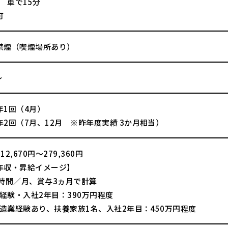
線 車で15分
可
禁煙（喫煙場所あり）
～
年1回（4月）
2回（7月、12月 ※昨年度実績 3か月相当）
2,670円～279,360円
年収・昇給イメージ】
0時間／月、賞与3ヵ月で計算
未経験・入社2年目：390万円程度
製造業経験あり、扶養家族1名、入社2年目：450万円程度