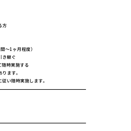
る方
間～1ヶ月程度）
引き継ぐ
て随時実施する
あります。
に従い随時実施します。