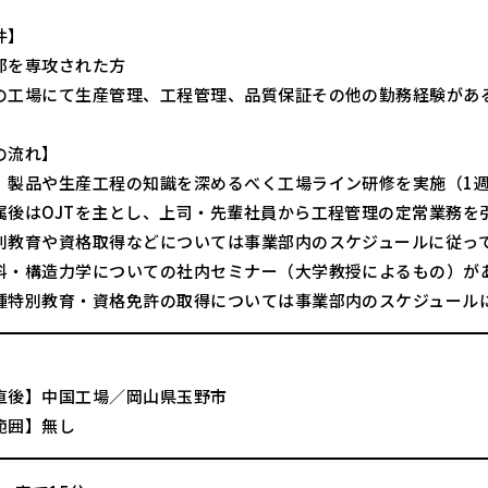
件】
部を専攻された方
の工場にて生産管理、工程管理、品質保証その他の勤務経験があ
の流れ】
、製品や生産工程の知識を深めるべく工場ライン研修を実施（1週
属後はOJTを主とし、上司・先輩社員から工程管理の定常業務を
別教育や資格取得などについては事業部内のスケジュールに従っ
料・構造力学についての社内セミナー（大学教授によるもの）が
種特別教育・資格免許の取得については事業部内のスケジュール
直後】中国工場／岡山県玉野市
範囲】無し