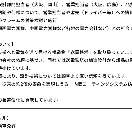
設計部門担当者（大阪、岡山）、営業担当者（大阪、広島）、品
納期や仕様について、営業担当者や客先（ドライバー等）への情
証クレームの対策検討と施行
関西電力㈱様、中国電力㈱様など各地の電力会社など）との打合
ついて】
ら街へと電気を送り届ける構造物「送電鉄塔」を取り扱っていま
力会社の依頼に基づき、同社では送電鉄塔の構造設計から部品の
手掛けています。
績により、設計技術については顧客より厚い信頼を得ています。
、従来の約2倍の寿命を実現しうる「内面コーティングシステム(A
の長寿命化に貢献しています。
キル】
動車免許