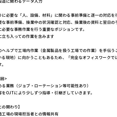
製造に関わるデータ入力
りに必要な「人、設備、材料」に関わる事前準備と逐一の対応を
要な事前準備、操業中の状況確認と対応、操業後の資料と翌日の
に必要な事務作業を行う重要なポジションです。
に立ち入っての作業を含みます
のヘルプで工場内作業（金属製品を扱う工場での作業）を手伝う
いる現地）に向かうこともあるため、「完全なオフィスワークで
す。
囲>
める業務（ジョブ・ローテーション等可能性あり）
容をOJTにより少しずつ指導・引継ぎしていきます。
との関わり】
造工場の現場担当者との情報共有