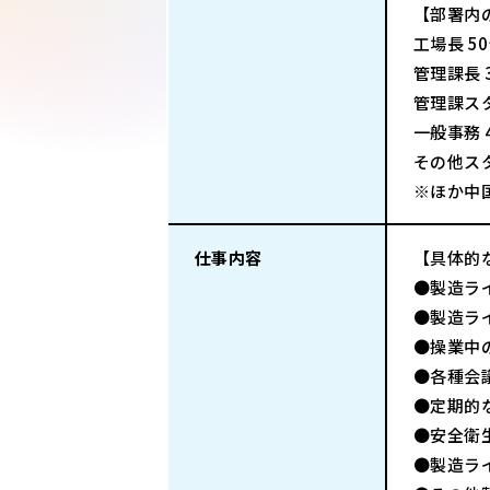
【部署内
工場長 5
管理課長 
管理課スタ
一般事務 
その他スタ
※ほか中
仕事内容
【具体的
●製造ラ
●製造ラ
●操業中
●各種会
●定期的
●安全衛
●製造ラ