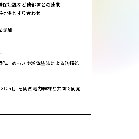
質保証課など他部署との連携
報提供とすり合わせ
せ参加
す。
製作、めっきや粉体塗装による防錆処
GICS)」を関西電力㈱様と共同で開発