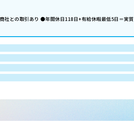
商社との取引あり ●年間休日118日+有給休暇最低5日＝実質