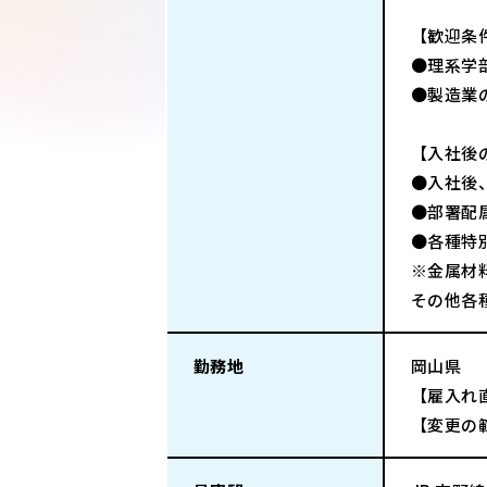
【歓迎条
●理系学
●製造業
【入社後
●入社後
●部署配
●各種特
※金属材
その他各
勤務地
岡山県
【雇入れ
【変更の