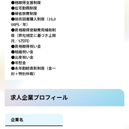
●格取得支援制度
●在宅勤務制度
●帰省旅費制度
●技術図書購入制度（10,0
00円／年）
●資格取得受験費用補助制
度（弊社規定に基づき上限
月／5万円）
●資格取得祝い金
●結婚祝い金
●出産祝い金
●弔慰金
●永年勤続表彰制度（金一
封＋特別休暇）
求人企業プロフィール
企業名