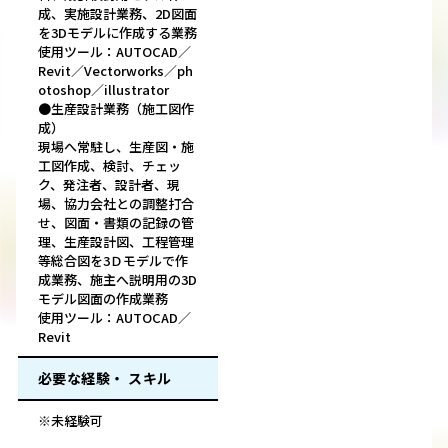
成、実施設計業務、2D図面
を3Dモデルに作成する業務
使用ツール：AUTOCAD／
Revit／Vectorworks／ph
otoshop／illustrator
●生産設計業務（施工図作
成）
現場へ常駐し、生産図・施
工図作成、検討、チェッ
ク、発注者、設計者、現
場、協力会社との調整打合
せ、図面・書類の記録の管
理、生産設計図、工程管理
等総合図を3Ｄモデルで作
成業務、施主へ説明用の3D
モデル図面の作成業務
使用ツール：AUTOCAD／
Revit
必要な経験・ スキル
※未経験可