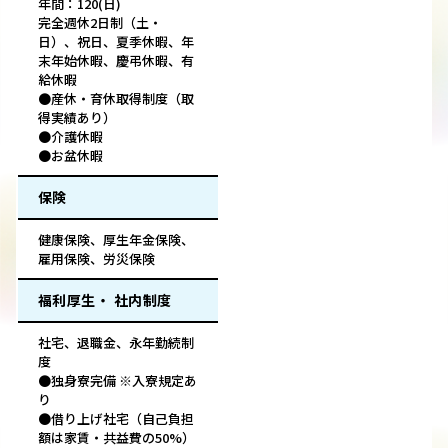
年間：120(日)
完全週休2日制（土・
日）、祝日、夏季休暇、年
末年始休暇、慶弔休暇、有
給休暇
●産休・育休取得制度（取
得実績あり）
●介護休暇
●お盆休暇
保険
健康保険、厚生年金保険、
雇用保険、労災保険
福利厚生・ 社内制度
社宅、退職金、永年勤続制
度
●独身寮完備 ※入寮規定あ
り
●借り上げ社宅（自己負担
額は家賃・共益費の50%）