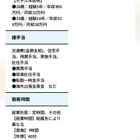
【モデル年収例】
●28歳：経験5年／年収450
万円／月給32万円
●33歳：経験10年／年収53
0万円／月給38万円
諸手当
交通費(全額支給)、住宅手
当、残業手当、家族手当、
赴任手当
●業務手当
●単身赴任手当
●転勤一時金手当
●海外出張支度金 など
勤務時間
就業形態：定時間、その他
【就業時間】配属先により
異なる
【実働】7時間
【休憩】60分