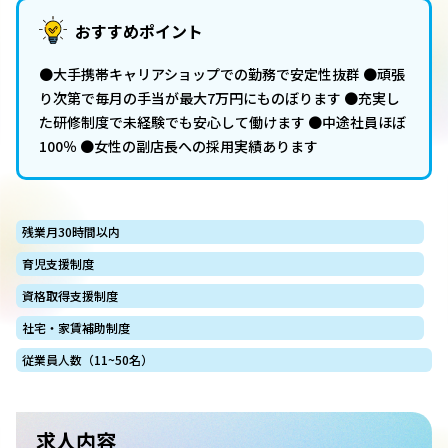
おすすめポイント
●大手携帯キャリアショップでの勤務で安定性抜群 ●頑張
り次第で毎月の手当が最大7万円にものぼります ●充実し
た研修制度で未経験でも安心して働けます ●中途社員ほぼ
100％ ●女性の副店長への採用実績あります
残業月30時間以内
育児支援制度
資格取得支援制度
社宅・家賃補助制度
従業員人数（11~50名）
求人内容