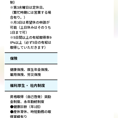
制）
※第3水曜日は定休日。
（繁忙時期には営業する場
合有り。）
※月3日は希望休の申請が
可能（土日休みはそのうち
1日まで可）
※5日間以上の有給取得率9
0%以上（必ず5日の有給は
取得していただきます）
保険
健康保険、厚生年金保険、
雇用保険、労災保険
福利厚生・ 社内制度
資格取得（自己啓発）奨励
金制度、永年勤続制度
●健康診断（年1回）
●産休育休、時短勤務の取
得実績有り