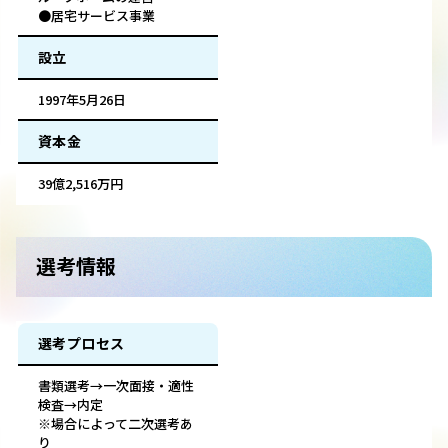
●居宅サービス事業
設立
1997年5月26日
資本金
39億2,516万円
選考情報
選考プロセス
書類選考→一次面接・適性
検査→内定
※場合によって二次選考あ
り