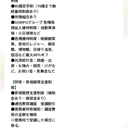
制度
●65歳定年制（70歳まで継
続雇用制度あり）
●労働組合あり
●SOMPOグループ 各種保
険加入優待制度：自動車保
険・火災保険など
●各種優待制度：映画観賞
券、各地のレジャー、美術
館、博物館、日帰り温泉、
宿泊など最大80％オフ
●共済給付金：結婚・出
産・お悔み・病気・けがな
ど、お祝い金・見舞金など
【研修・資格取得支援制
度】
●資格取得支援制度（補助
金あり・報奨金あり）
●通信教育講座 受講割引
●実務者研修補助：講習費
用の全額を補助
※提携校で受講した場合に
限る。