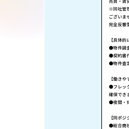
売買・賃
※同社管
ございま
完全反響
【具体的
●物件調
●契約書
●物件査
【働きや
●フレッ
確保でき
●夜間・
【同ポジ
●総合商