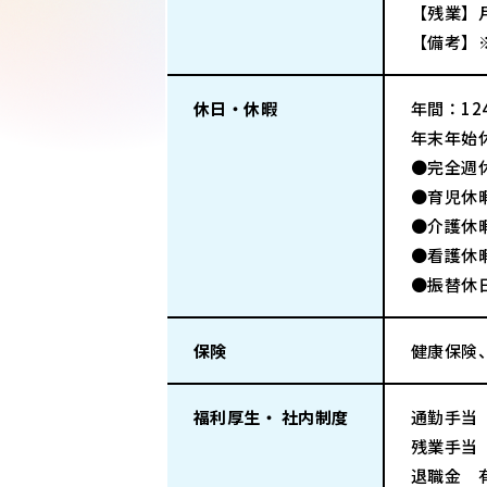
【残業】
【備考】
休日・休暇
年間：124
年末年始
●完全週
●育児休
●介護休
●看護休
●振替休
保険
健康保険
福利厚生・ 社内制度
通勤手当
残業手当
退職金 