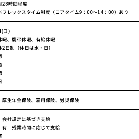
月28時間程度
※フレックスタイム制度（コアタイム9：00～14：00）あり
(日)
休暇、慶弔休暇、有給休暇
休2日制（休日は水・日）
暇
暇
暇
日
、厚生年金保険、雇用保険、労災保険
 会社規定に基づき支給
 有 残業時間に応じて支給
有