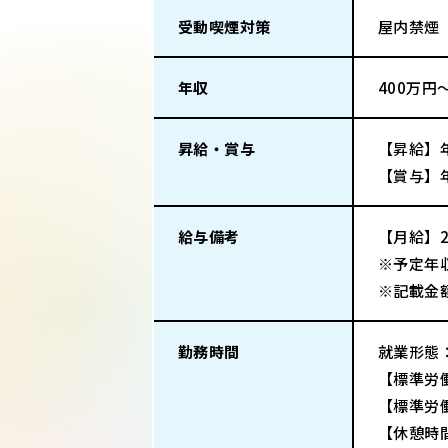
受動喫煙対策
屋内禁煙
年収
400万円
昇給・賞与
【昇給】
【賞与】
給与備考
【月給】2
※予定年
※記載金
勤務時間
就業形態
【標準労働
【標準労働
【休憩時