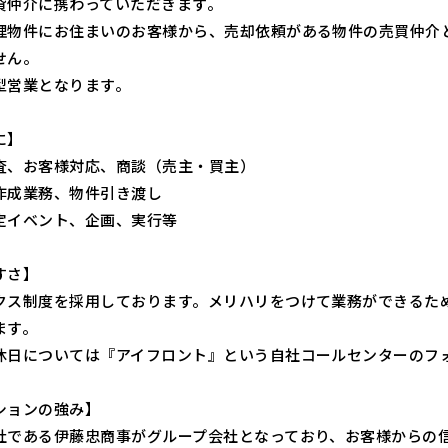
貸仲介に携わっていただきます。
理物件にお住まいのお客様から、売却依頼がある物件の売買仲介
せん。
型営業となります。
に】
査、お客様対応、商談（売主・買主）
作成業務、物件引き渡し
定イベント、企画、実行等
すさ】
クス制度を採用しております。メリハリをつけて業務ができるた
ます。
休日については『アイフロント』という自社コールセンターのフ
ションの強み】
社である伊藤忠商事がグループ会社となっており、お客様からの