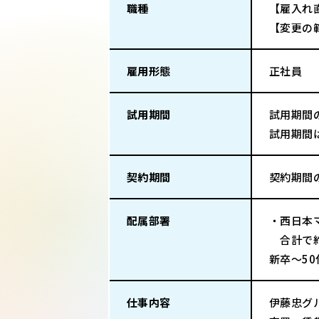
職種
【雇入れ
【変更の
雇用形態
正社員
試用期間
試用期間
試用期間
契約期間
契約期間
配属部署
・西日本
合計で約
新卒～5
仕事内容
伊藤忠グ