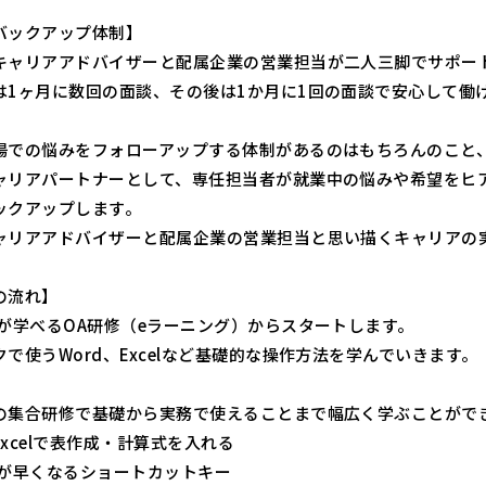
バックアップ体制】
キャリアアドバイザーと配属企業の営業担当が二人三脚でサポー
は1ヶ月に数回の面談、その後は1か月に1回の面談で安心して働
場での悩みをフォローアップする体制があるのはもちろんのこと
ャリアパートナーとして、専任担当者が就業中の悩みや希望をヒ
ックアップします。
ャリアアドバイザーと配属企業の営業担当と思い描くキャリアの
の流れ】
ルが学べるOA研修（eラーニング）からスタートします。
で使うWord、Excelなど基礎的な操作方法を学んでいきます。
の集合研修で基礎から実務で使えることまで幅広く学ぶことがで
xcelで表作成・計算式を入れる
作が早くなるショートカットキー