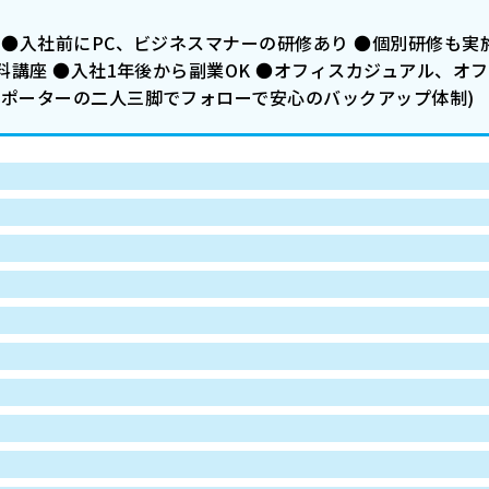
 ●入社前にPC、ビジネスマナーの研修あり ●個別研修も
無料講座 ●入社1年後から副業OK ●オフィスカジュアル、オ
サポーターの二人三脚でフォローで安心のバックアップ体制)