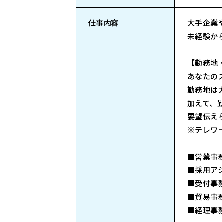
仕事内容
大手企業
未経験か
【勤務地
あなたの
勤務地は
加えて、
要望伝え
※テレワ
■営業事
■採用ア
■受付事
■貿易事
■経理事