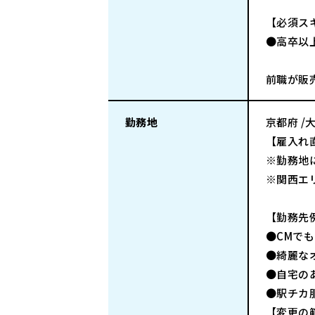
【必須ス
●高卒以
前職が販
勤務地
京都府 /
【雇入れ
※勤務地
※関西エ
【勤務先
●CMで
●綺麗な
●自宅の
●駅チカ
【変更の