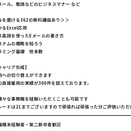
メール、敬語などのビジネスマナー など
ルを磨ける362の無料講座あり＞＞
るExcel応用
ス英語を使ったEメールの書き方
ステムの概略を知ろう
ラミング基礎 他多数
キャリア形成】
用への切り替えができます
の直接雇用の実績が300件を超えております。
様々な事務職を経験いただくことも可能です
レードは21までございますので頑張れば頑張った分ご評価いただ
職種未経験者・第二新卒者歓迎