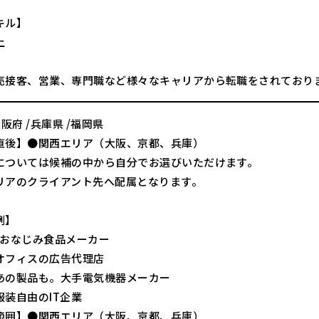
キル】
上
売接客、営業、専門職など様々なキャリアから転職をされており
大阪府 /兵庫県 /福岡県
直後】●関西エリア（大阪、京都、兵庫）
については候補の中から自分でお選びいただけます。
リアのクライアント先へ配属となります。
例】
もおなじみ食品メーカー
オフィスの広告代理店
あの製品も。大手電気機器メーカー
服装自由のIT企業
範囲】●関西エリア（大阪、京都、兵庫）