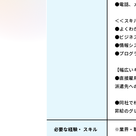
●電話、
＜＜スキ
●よくわか
●ビジネ
●情報シ
●プログ
【幅広い
●直接雇
派遣先へ
●同社で
昇給のグ
必要な経験・ スキル
※業界・