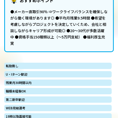
おすすめポイント
●メーカー直取引90％ ⇒ワークライフバランスを確保しな
がら働く環境があります◎ ●平均月残業9.5時間 ●希望を
考慮しながらプロジェクトを決定していくため、会社と相
談しながらキャリア形成が可能◎ ●20～30代が多数活躍
中 ●資格手当150種類以上（～5万円支給） ●福利厚生充
実
転勤無し
U・Iターン歓迎
残業月30時間以内
職種未経験OK
第二新卒歓迎
WEB完結選考
19時以降面接可能