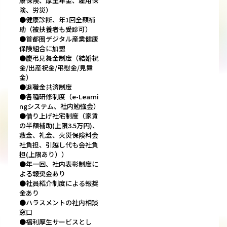
康保険、厚生年金、雇用保
険、労災）
●健康診断、年1回全額補
助（被扶養者も受診可）
●首都圏デジタル産業健康
保険組合に加盟
●慶弔見舞金制度（結婚祝
金/出産祝金/弔慰金/見舞
金）
●退職金共済制度
●各種研修制度（e-Learni
ngシステム、社内勉強会）
●借り上げ社宅制度（家賃
の半額補助(上限3.5万円)、
敷金、礼金、火災保険料会
社負担、引越し代も会社負
担(上限あり））
●年一回、社内表彰制度に
よる報奨金あり
●社員紹介制度による報奨
金あり
●ハラスメントの社内相談
窓口
●福利厚生サービスとし