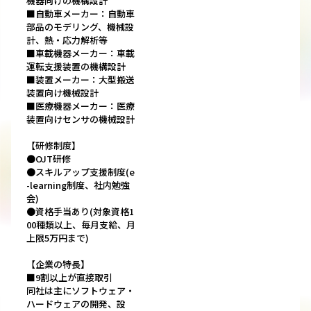
機器向けの機構設計
■自動車メーカー：自動車
部品のモデリング、機械設
計、熱・応力解析等
■車載機器メーカー：車載
運転支援装置の機構設計
■装置メーカー：大型搬送
装置向け機械設計
■医療機器メーカー：医療
装置向けセンサの機械設計
【研修制度】
●OJT研修
●スキルアップ支援制度(e
-learning制度、社内勉強
会)
●資格手当あり(対象資格1
00種類以上、毎月支給、月
上限5万円まで)
【企業の特長】
■9割以上が直接取引
同社は主にソフトウェア・
ハードウェアの開発、設