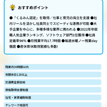
おすすめポイント
●「くるみん認定」を取得／仕事と育児の両立を支援 ●社
内ツールを活かし社員同士でスピーディな連携が可能 ●大
手企業を中心に、多種多様な業界に携われる ●2022年卒就
職人気企業ランキング、ソフトウェア部門1位獲得 ●社員
定着率96％ ●月残業平均17.7時間 ●毎週水曜ノー残業day
徹底 ●産休育休取得実績も多数!
残業月30時間以内
年間休日120以上
交通費全額支給
資格取得支援制度
社宅・家賃補助制度
テレワーク相談可