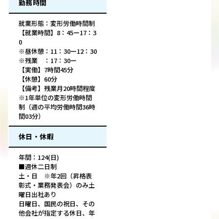
勤務時間
就業形態：変形労働時間制
【就業時間】8：45ー17：3
0
※昼休憩：11：30ー12：30
※残業 ：17：30ー
【実働】7時間45分
【休憩】60分
【備考】残業月20時間程度
※1年単位の変形労働時間
制（週の平均労働時間36時
間03分）
休日・休暇
年間：124(日)
■週休二日制
土・日 ※年2回（昇格表
彰式・業務発表会）のみ土
曜日出社あり
日曜日、国民の祝日、その
他会社が指定する休日、年