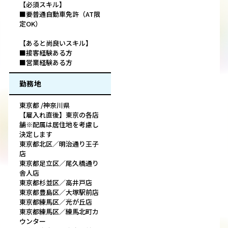
【必須スキル】
■要普通自動車免許（AT限
定OK）
【あると尚良いスキル】
■接客経験ある方
■営業経験ある方
勤務地
東京都 /神奈川県
【雇入れ直後】東京の各店
舗※配属は居住地を考慮し
決定します
東京都北区／明治通り王子
店
東京都足立区／尾久橋通り
舎人店
東京都杉並区／高井戸店
東京都豊島区／大塚駅前店
東京都練馬区／光が丘店
東京都練馬区／練馬北町カ
ウンター