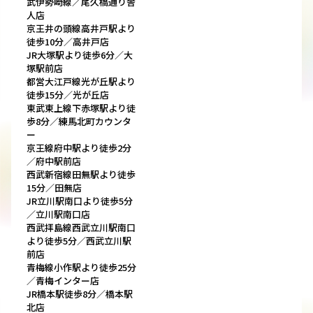
武伊勢崎線／尾久橋通り舎
人店
京王井の頭線高井戸駅より
徒歩10分／高井戸店
JR大塚駅より徒歩6分／大
塚駅前店
都営大江戸線光が丘駅より
徒歩15分／光が丘店
東武東上線下赤塚駅より徒
歩8分／練馬北町カウンタ
ー
京王線府中駅より徒歩2分
／府中駅前店
西武新宿線田無駅より徒歩
15分／田無店
JR立川駅南口より徒歩5分
／立川駅南口店
西武拝島線西武立川駅南口
より徒歩5分／西武立川駅
前店
青梅線小作駅より徒歩25分
／青梅インター店
JR橋本駅徒歩8分／橋本駅
北店