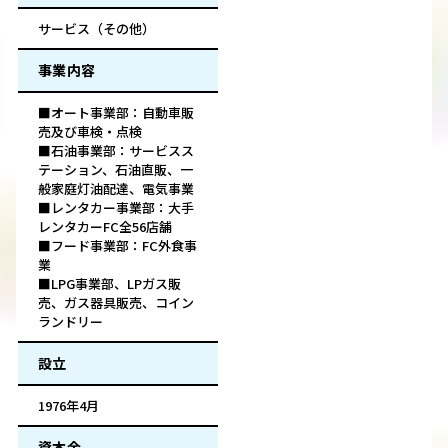
サービス（その他）
事業内容
■オート事業部：自動車販
売及び車検・点検
■石油事業部：サービスス
テーション、石油直販、一
般家庭灯油配達、電気事業
■レンタカー事業部：大手
レンタカーFC全56店舗
■フード事業部：FC外食事
業
■LPG事業部、LPガス販
売、ガス器具販売、コイン
ランドリー
設立
1976年4月
資本金