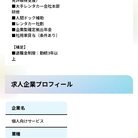
免許取得支援）
■大手レンタカー会社本部
研修
■人間ドック補助
■レンタカー社割
■企業型確定拠出年金
■社用車貸与（条件あり）
【補足】
■退職金制度：勤続3年以
上
求人企業プロフィール
企業名
個人向けサービス
業種