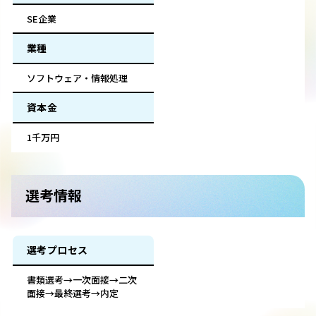
SE企業
業種
ソフトウェア・情報処理
資本金
1千万円
選考情報
選考プロセス
書類選考→一次面接→二次
面接→最終選考→内定