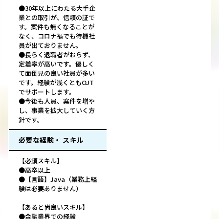
●30年以上にわたる大手企
業との取引が、信頼の証で
す。案件も無くなることが
なく、コロナ禍でも待機社
員が出ておりません。
●長らく退職者がおらず、
定着率が高いです。優しく
て面倒見の良い社員が多い
です。経験が浅くともOJT
でサポートします。
●今後も人員、案件を増や
し、事業を拡大していく方
針です。
必要な経験・ スキル
【必須スキル】
●高卒以上
●【言語】Java（業務上経
験は必要ありません）
【あると尚良いスキル】
●金融業界での経験