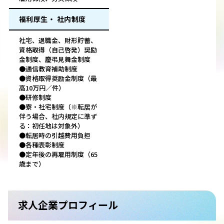
福利厚生・ 社内制度
社宅、退職金、財形貯蓄、
資格取得（自己啓発）奨励
金制度、慶弔見舞金制度
●通信教育補助制度
●資格取得奨励金制度（最
高10万円／件）
●研修制度
●寮・社宅制度（※転居が
伴う場合、社内規定に準ず
る：初任地は対象外）
●転居時の引越費用負担
●各種表彰制度
●定年後の再雇用制度（65
歳まで）
求人企業プロフィール