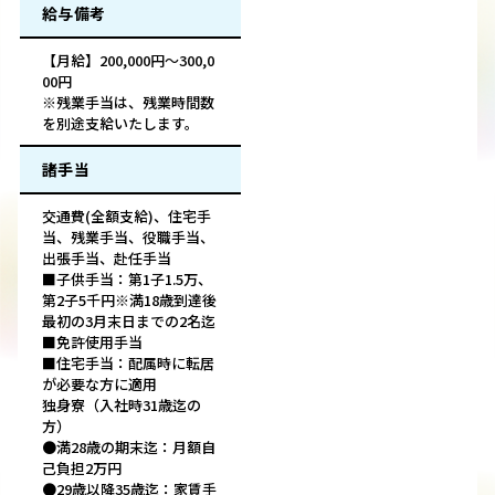
給与備考
【月給】200,000円～300,0
00円
※残業手当は、残業時間数
を別途支給いたします。
諸手当
交通費(全額支給)、住宅手
当、残業手当、役職手当、
出張手当、赴任手当
■子供手当：第1子1.5万、
第2子5千円※満18歳到達後
最初の3月末日までの2名迄
■免許使用手当
■住宅手当：配属時に転居
が必要な方に適用
独身寮（入社時31歳迄の
方）
●満28歳の期末迄：月額自
己負担2万円
●29歳以降35歳迄：家賃手