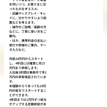
を伺いつつ、お客さまに合
ったものをオススメ。
・店舗ディスプレイ／キレ
イに、分かりやすいよう配
置などを考えます。
・操作のご説明／高齢の方
などに、丁寧に使い方をご
案内。
・ほか、携帯料⾦の支払い
受付や修理のご案内、デー
タ⼊⼒など。
月給24万円からスタート
し、4年目には確実に月27
万円まで昇給します。
入社後3年間は無条件で年1
万円の昇給保証されていま
す。
未経験からであっても24万
円の給与でスタートするこ
とができます。
4年目までは1万円ずつ給与
がアップする定期昇給があ