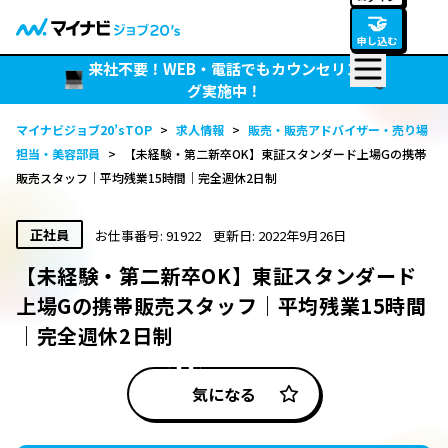
🤝
申し込む
来社不要！WEB・電話でもカウンセリン
グ実施中！
マイナビジョブ20’sTOP
>
求人情報
>
販売・販売アドバイザー・売り場
担当・美容部員
>
【未経験・第二新卒OK】東証スタンダード上場Gの携帯
販売スタッフ｜平均残業15時間｜完全週休2日制
正社員
お仕事番号: 91922
更新日: 2022年9月26日
【未経験・第二新卒OK】東証スタンダード
上場Gの携帯販売スタッフ｜平均残業15時間
｜完全週休2日制
気になる