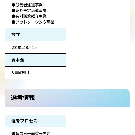
●労働者派遣事業
●紹介予定派遣事業
●有料職業紹介事業
●アウトソーシング事業
設立
2019年10月1日
資本金
3,000万円
選考情報
選考プロセス
書類選考→面接→内定