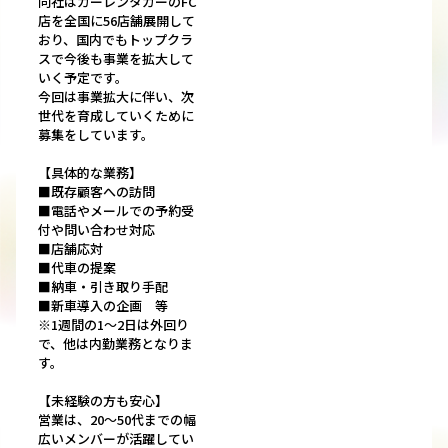
同社はカーレンタカーのFC
店を全国に56店舗展開して
おり、国内でもトップクラ
スで今後も事業を拡大して
いく予定です。
今回は事業拡大に伴い、次
世代を育成していくために
募集をしています。
【具体的な業務】
■既存顧客への訪問
■電話やメールでの予約受
付や問い合わせ対応
■店舗応対
■代車の提案
■納車・引き取り手配
■新車導入の企画 等
※1週間の1～2日は外回り
で、他は内勤業務となりま
す。
【未経験の方も安心】
営業は、20～50代までの幅
広いメンバーが活躍してい