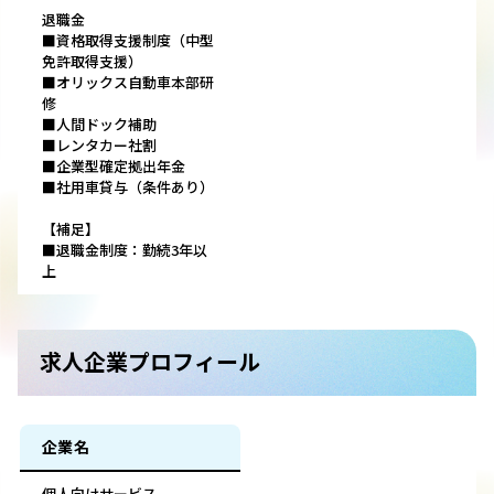
退職金
■資格取得支援制度（中型
免許取得支援）
■オリックス自動車本部研
修
■人間ドック補助
■レンタカー社割
■企業型確定拠出年金
■社用車貸与（条件あり）
【補足】
■退職金制度：勤続3年以
上
求人企業プロフィール
企業名
個人向けサービス