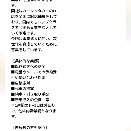
す。
同社はカーレンタカーのFC
店を全国に56店舗展開して
おり、国内でもトップクラ
スで今後も事業を拡大して
いく予定です。
今回は事業拡大に伴い、次
世代を育成していくために
募集をしています。
【具体的な業務】
■既存顧客への訪問
■電話やメールでの予約受
付や問い合わせ対応
■店舗応対
■代車の提案
■納車・引き取り手配
■新車導入の企画 等
※1週間の1～2日は外回り
で、他は内勤業務となりま
す。
【未経験の方も安心】