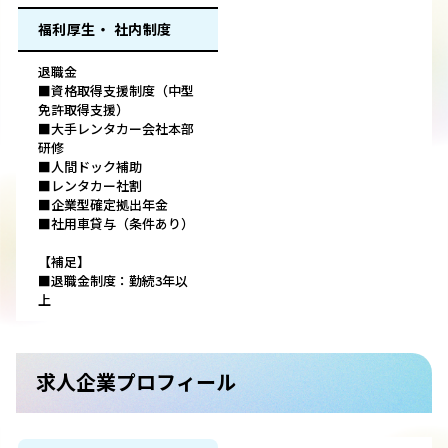
福利厚生・ 社内制度
退職金
■資格取得支援制度（中型
免許取得支援）
■大手レンタカー会社本部
研修
■人間ドック補助
■レンタカー社割
■企業型確定拠出年金
■社用車貸与（条件あり）
【補足】
■退職金制度：勤続3年以
上
求人企業プロフィール