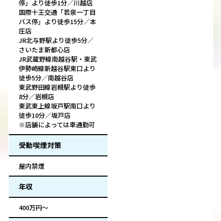
停」より徒歩1分／川越店
国際十王交通「若泉一丁目
バス停」より徒歩15分／本
庄店
JR北与野駅より徒歩5分／
さいたま新都心店
JR武蔵野線南越谷駅・東武
伊勢崎線新越谷駅東口より
徒歩5分／南越谷店
東武野田線岩槻駅より徒歩
8分／岩槻店
東武東上線坂戸駅南口より
徒歩10分／坂戸店
※店舗によっては車通勤可
受動喫煙対策
屋内禁煙
年収
400万円～