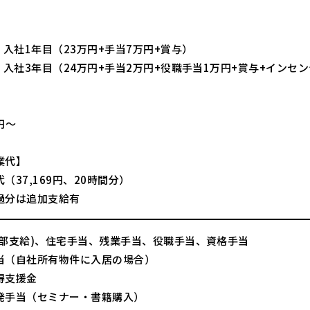
】
 入社1年目（23万円+手当7万円+賞与）
 入社3年目（24万円+手当2万円+役職手当1万円+賞与+インセ
】
1円～
業代】
（37,169円、20時間分）
過分は追加支給有
一部支給)、住宅手当、残業手当、役職手当、資格手当
当（自社所有物件に入居の場合）
得支援金
発手当（セミナー・書籍購入）