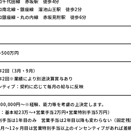
ロ千代田線 赤坂駅 徒歩4分
ロ南北線・銀座線 溜池山王駅 徒歩2分
ロ銀座線・丸の内線 赤坂見附駅 徒歩6分
～500万円
年2回（3月・9月）
年2回※業績により別途決算賞与あり
ンティブ：契約に応じて毎月の給与に反映
00,000円～※経験、能力等を考慮の上決定します。
間：基本給23万～+営業手当2万円+営業特別手当5万円）
別手当は1年目のみ 営業手当は2年目以降も変わらない（固定残
ヶ月～12ヶ月目は営業特別手当以上のインセンティブがあれば差