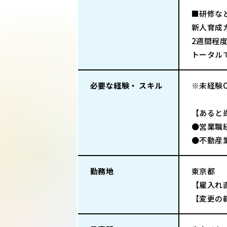
■研修な
新人育成
2週間程
トータル
必要な経験・ スキル
※未経験
【あると
●営業職
●不動産
勤務地
東京都
【雇入れ
【変更の