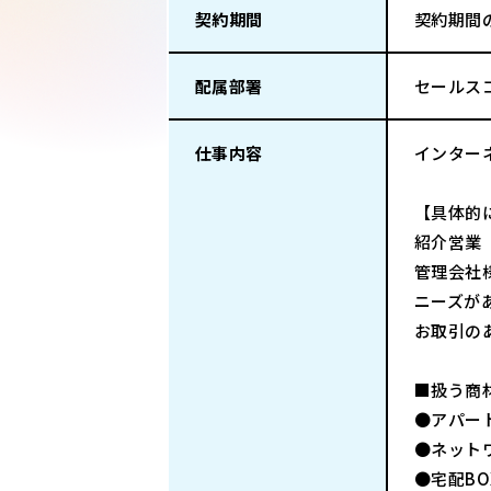
契約期間
契約期間
配属部署
セールス
仕事内容
インター
【具体的
紹介営業
管理会社
ニーズが
お取引の
■扱う商
●アパー
●ネット
●宅配BO