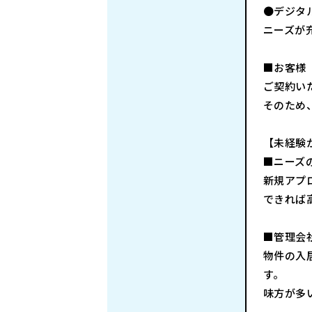
●デジタ
ニーズが
■お客様
ご契約い
そのため
【未経験
■ニーズ
新規アプ
できれば
■管理会
物件の入
す。
味方が多