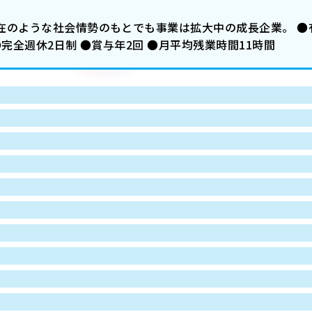
在のような社会情勢のもとでも事業は拡大中の成長企業。 ●有
完全週休2日制 ●賞与年2回 ●月平均残業時間11時間