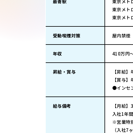
最寄駅
東京メト
東京メト
東京メト
受動喫煙対策
屋内禁煙
年収
410万円
昇給・賞与
【昇給】
【賞与】
●インセ
給与備考
【月給】3
入社1年
※営業特
（入社7