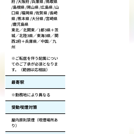
府 /大阪府 /兵庫県 /鳥取県
/島根県 /岡山県 /広島県 /山
口県 /福岡県 /佐賀県 /長崎
県 /熊本県 /大分県 /宮崎県
/鹿児島県
東北／北関東／1都3県＋茨
城／北陸3県／東海3県／関
西2府＋兵庫県／中国／九
州
※ご転居を伴う配属につい
てのご了承が必須となりま
す。（範囲は応相談）
最寄駅
※勤務地により異なる
受動喫煙対策
屋内原則禁煙（喫煙場所あ
り）