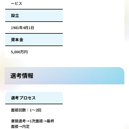
ービス
設立
1981年4月1日
資本金
5,000万円
選考情報
選考プロセス
面接回数：1～2回
書類選考→1次面接→最終
面接→内定