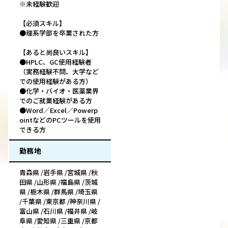
※未経験歓迎
【必須スキル】
●理系学部を卒業された方
【あると尚良いスキル】
●HPLC、GC使用経験者
（実務経験不問、大学など
での使用経験がある方）
●化学・バイオ・医薬業界
でのご就業経験がある方
●Word／Excel／Powerp
ointなどのPCツールを使用
できる方
勤務地
青森県 /岩手県 /宮城県 /秋
田県 /山形県 /福島県 /茨城
県 /栃木県 /群馬県 /埼玉県
/千葉県 /東京都 /神奈川県 /
富山県 /石川県 /福井県 /岐
阜県 /愛知県 /三重県 /京都