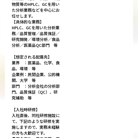
物質等のHPLC、GCを用い
た分析業務などを中心にお
任せします。
【具体的な業務】
HPLC、GCを用いた分析業
務／品質管理／品質保証／
研究開発／環境分析／食品
分析／医薬品QC部門 等
【想定される配属先】
業界 ：医薬品、化学、食
品、環境 等
企業例：民間企業、公的機
関、大学 等
部門 ：分析会社の分析部
門、品質保証（QC）、研
究補助 等
【入社時研修】
入社直後、同社研修施設に
て、下記のような研修を実
施しますので、実務未経験
の方も大歓迎です。