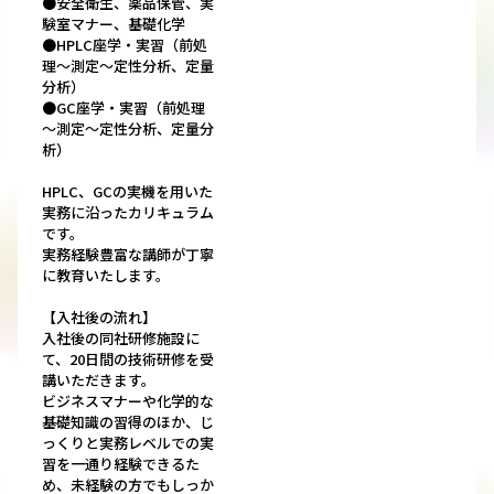
●安全衛生、薬品保管、実
験室マナー、基礎化学
●HPLC座学・実習（前処
理～測定～定性分析、定量
分析）
●GC座学・実習（前処理
～測定～定性分析、定量分
析）
HPLC、GCの実機を用いた
実務に沿ったカリキュラム
です。
実務経験豊富な講師が丁寧
に教育いたします。
【入社後の流れ】
入社後の同社研修施設に
て、20日間の技術研修を受
講いただきます。
ビジネスマナーや化学的な
基礎知識の習得のほか、じ
っくりと実務レベルでの実
習を一通り経験できるた
め、未経験の方でもしっか