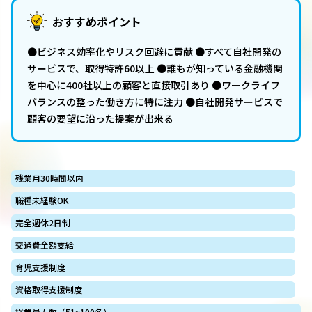
おすすめポイント
●ビジネス効率化やリスク回避に貢献 ●すべて自社開発の
サービスで、取得特許60以上 ●誰もが知っている金融機関
を中心に400社以上の顧客と直接取引あり ●ワークライフ
バランスの整った働き方に特に注力 ●自社開発サービスで
顧客の要望に沿った提案が出来る
残業月30時間以内
職種未経験OK
完全週休2日制
交通費全額支給
育児支援制度
資格取得支援制度
従業員人数（51~100名）