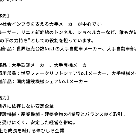
客先】
や社会インフラを支える大手メーカーが中心です。
ルーザー、リニア新幹線のトンネル、ショベルカーなど、誰もが
縁の下の力持ち”としての役割を担っています。
用部品：世界販売台数No.1の大手自動車メーカー、大手自動車
部品：大手鉄鋼メーカー、大手農機メーカー
両用部品：世界フォークリフトシェアNo.1メーカー、大手機械メ
械部品：国内建設機械シェアNo.1メーカー
魅力】
業界に依存しない安定企業
建設機械・産業機械・建築金物の4業界とバランス良く取引。
を受けにくく、安定した経営を継続。
以上も成長を続ける伸びしろ企業