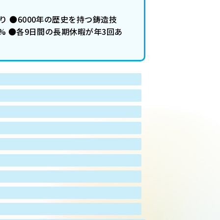
 ●6000年の歴史を持つ鋳造技
% ●各9日間の長期休暇が年3回あ