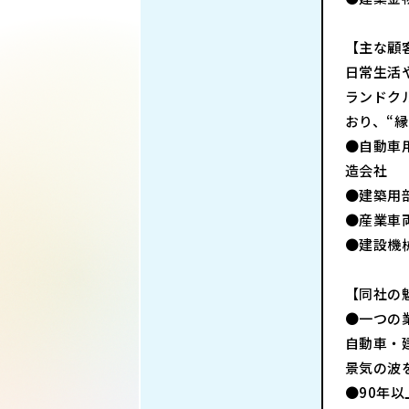
【主な顧
日常生活
ランドク
おり、“
●自動車
造会社
●建築用
●産業車
●建設機
【同社の
●一つの
自動車・
景気の波
●90年