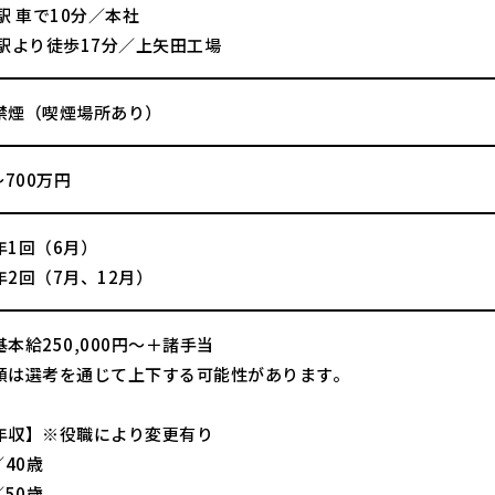
駅 車で10分／本社
地駅より徒歩17分／上矢田工場
禁煙（喫煙場所あり）
～700万円
年1回（6月）
2回（7月、12月）
本給250,000円～＋諸手当
額は選考を通じて上下する可能性があります。
年収】※役職により変更有り
／40歳
／50歳