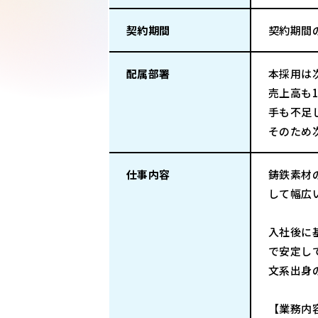
契約期間
契約期間
配属部署
本採用は
売上高も
手も不足
そのため
仕事内容
鋳鉄素材
して幅広
入社後に
で安定し
文系出身
【業務内