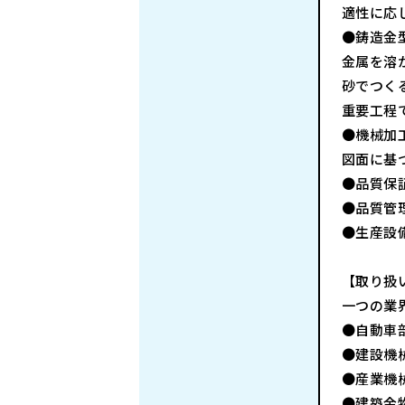
適性に応
●鋳造金
金属を溶
砂でつく
重要工程
●機械加
図面に基
●品質保
●品質管
●生産設
【取り扱
一つの業
●自動車
●建設機
●産業機
●建築金