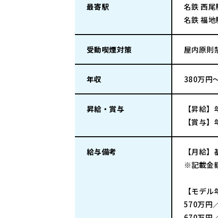
最寄駅
名鉄 西尾
名鉄 福
受動喫煙対策
屋内原則
年収
380万円
昇給・賞与
【昇給】
【賞与】年
給与備考
【月給】基
※記載金
【モデル
570万円
670万円