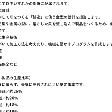
じて以下いずれかの部署に配属されます。
型設計
かして形をつくる「鋳造」に使う金型の設計を担当します。
る型や金属の型に、溶かした鉄を流し込んで製品をつくるため、
です。
工生産技術
づいて加工方法を考えたり、機械を動かすプログラムを作成しま
証
理
備保全など
い製品の生産比率】
界に偏らず、景気に左右されにくい安定事業です。
部品／約26％
械／約28％
械／約18％
物／約19％