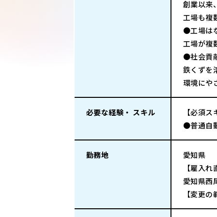
創業以来
工場も複
●工場は
工場が複
●社会貢
鉄くずを
環境にや
必要な経験・ スキル
【必須ス
●普通自
勤務地
愛知県
【雇入れ
愛知県西
【変更の