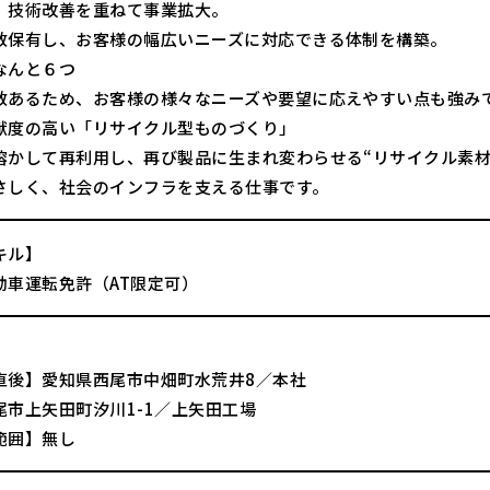
、技術改善を重ねて事業拡大。
数保有し、お客様の幅広いニーズに対応できる体制を構築。
なんと６つ
数あるため、お客様の様々なニーズや要望に応えやすい点も強み
献度の高い「リサイクル型ものづくり」
溶かして再利用し、再び製品に生まれ変わらせる“リサイクル素材
さしく、社会のインフラを支える仕事です。
キル】
動車運転免許（AT限定可）
直後】愛知県西尾市中畑町水荒井8／本社
尾市上矢田町汐川1-1／上矢田工場
範囲】無し