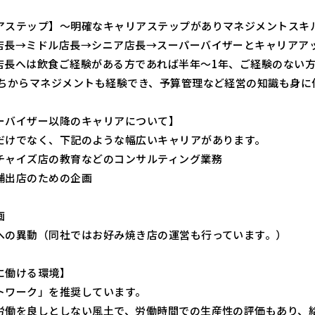
アステップ】～明確なキャリアステップがありマネジメントスキ
店長→ミドル店長→シニア店長→スーパーバイザーとキャリアア
店長へは飲食ご経験がある方であれば半年～1年、ご経験のない方
うちからマネジメントも経験でき、予算管理など経営の知識も身に
ーバイザー以降のキャリアについて】
だけでなく、下記のような幅広いキャリアがあります。
チャイズ店の教育などのコンサルティング業務
舗出店のための企画
画
への異動（同社ではお好み焼き店の運営も行っています。）
に働ける環境】
トワーク」を推奨しています。
労働を良しとしない風土で、労働時間での生産性の評価もあり、