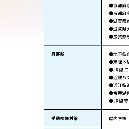
●京都府
●京都府
●滋賀県
●滋賀県
●滋賀県
最寄駅
●地下鉄
●京阪本
●JR線 
●近鉄バス
●近江鉄
●帝産湖
●JR線 
受動喫煙対策
屋内禁煙