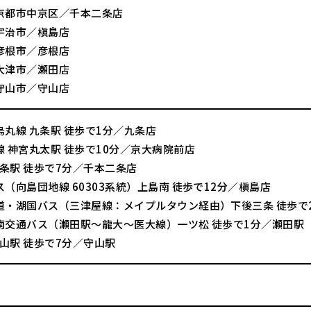
京都市中京区／千本二条店
宇治市／槇島店
彦根市／彦根店
大津市／瀬田店
守山市／守山店
烏丸線 九条駅 徒歩で1分／九条店
線 神宮丸太駅 徒歩で10分／京大病院前店
二条駅 徒歩で7分／千本二条店
（向島団地線 60303系統）上島南 徒歩で12分／槇島店
道・湖国バス（三津屋線：メイプルタウン経由）下後三条 徒歩で
南交通バス（瀬田駅～龍大～医大線）一ツ松 徒歩で1分／瀬田駅
守山駅 徒歩で7分／守山駅