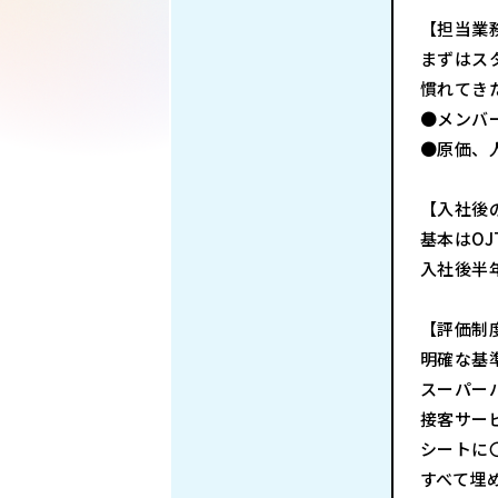
【担当業
まずはス
慣れてき
●メンバ
●原価、
【入社後
基本はO
入社後半
【評価制
明確な基
スーパー
接客サー
シートに
すべて埋