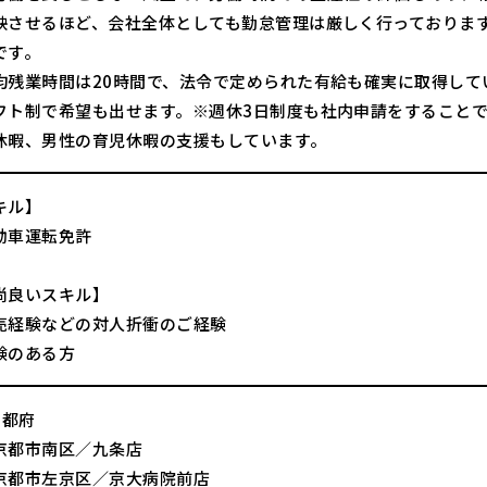
映させるほど、会社全体としても勤怠管理は厳しく行っておりま
です。
均残業時間は20時間で、法令で定められた有給も確実に取得して
フト制で希望も出せます。※週休3日制度も社内申請をすること
休暇、男性の育児休暇の支援もしています。
キル】
動車運転免許
尚良いスキル】
売経験などの対人折衝のご経験
験のある方
京都府
京都市南区／九条店
京都市左京区／京大病院前店