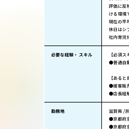
評価に反
ける環境
現在の平
休日はシ
社内育児
必要な経験・ スキル
【必須ス
●普通自
【あると
●接客販
●店長経
勤務地
滋賀県 /
●京都府
●京都府