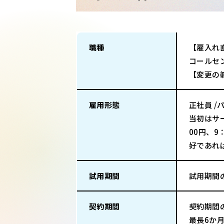
職種
【雇入れ
コールセ
【変更の
雇用形態
正社員 /
当初はサ
00円、9
好であれ
試用期間
試用期間
契約期間
契約期間
最長6か