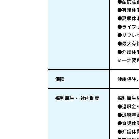
●産前産
●有給休
●夏季休
●ライフ
●リフレ
●最大有
●介護休
※一定要
保険
健康保険
福利厚生・ 社内制度
福利厚生
●退職金
●退職年
●育児休
●介護休