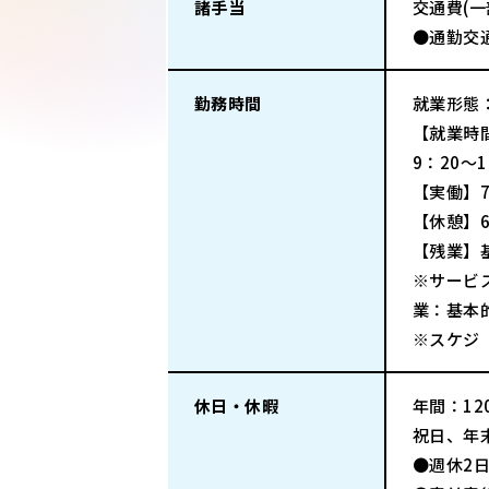
諸手当
交通費(
●通勤交
勤務時間
就業形態
【就業時
9：20～
【実働】
【休憩】6
【残業】
※サービ
業：基本
※スケジ
休日・休暇
年間：120
祝日、年
●週休2