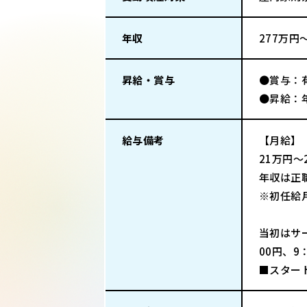
年収
277万円
昇給・賞与
●賞与：
●昇給：
給与備考
【月給】
21万円～
年収は正
※初任給
当初はサ
00円、9
■スター