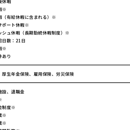
後休暇
暇※
暇（有給休暇に含まれる）※
サポート休暇※
ッシュ休暇（長期勤続休暇制度）※
給日数：21日
暇※
件あり
、厚生年金保険、雇用保険、労災保険
施設、退職金
※
金制度※
業※
業※