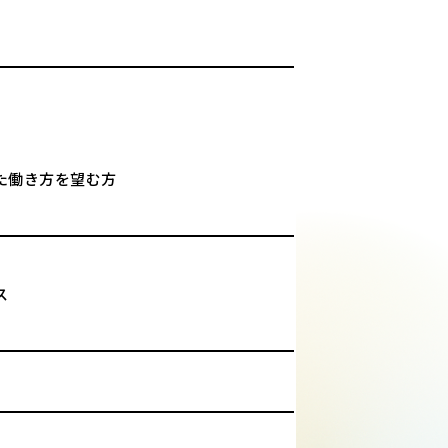
た働き方を望む方
ス