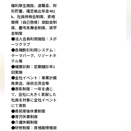
福利厚生施設、退職金、財
形貯蓄、確定拠出年金401
k、社員持株会制度、資格
取得（自己啓発）奨励金制
度、慶弔見舞金制度、奨学
金制度
●法人会員利用施設：スポ
ーツクラブ
●各種割引利用システム：
テーマパーク、リゾートホ
テル等
●健康診断：定期健診年1
回実施
●全社イベント：事業計画
発表会、技術交流会等
●表彰制度：一年を通じ
て、会社に大きく貢献した
社員を対象に全社イベント
にて表彰
●産前産後休業制度
●育児休業制度
●介護休暇制度
●研修制度：資格取得報奨