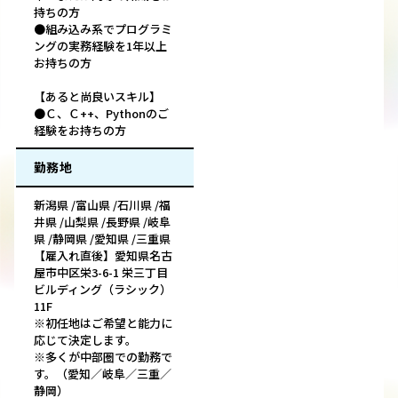
持ちの方
●組み込み系でプログラミ
ングの実務経験を1年以上
お持ちの方
【あると尚良いスキル】
●Ｃ、Ｃ++、Pythonのご
経験をお持ちの方
勤務地
新潟県 /富山県 /石川県 /福
井県 /山梨県 /長野県 /岐阜
県 /静岡県 /愛知県 /三重県
【雇入れ直後】愛知県名古
屋市中区栄3-6-1 栄三丁目
ビルディング（ラシック）
11F
※初任地はご希望と能力に
応じて決定します。
※多くが中部圏での勤務で
す。（愛知／岐阜／三重／
静岡）