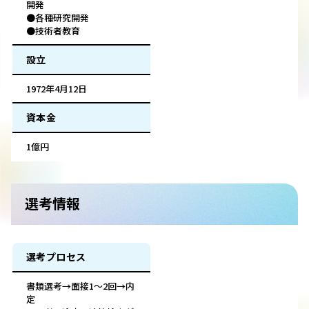
開発
●各種研究開発
●技術者教育
設立
1972年4月12日
資本金
1億円
選考情報
選考プロセス
書類選考→面接1～2回→内
定