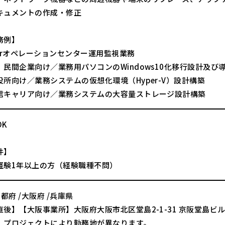
キュメントの作成・修正
務例】
lerオペレーションセンター運用監視業務
、民間企業向け／業務用パソコンのWindows10化移行設計及び
役所向け／業務システムの仮想化環境（Hyper-V）設計構築
信キャリア向け／業務システムの大容量ストレージ設計構築
OK
件】
経験1年以上の方（経験職種不問）
京都府 /大阪府 /兵庫県
後】【大阪事業所】大阪府大阪市北区堂島2-1-31 京阪堂島ビル 
、プロジェクトにより勤務地が異なります。