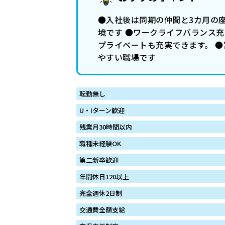
●入社後は同期の仲間と3カ月の座
境です ●ワークライフバランス充
プライベートも充実できます。 ●
やすい職場です
転勤無し
U・Iターン歓迎
残業月30時間以内
職種未経験OK
第二新卒歓迎
年間休日120以上
完全週休2日制
交通費全額支給