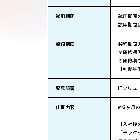
試用期間
試用期間
試用期間
契約期間
契約期間
※研修期
※研修期間
【判断基
配属部署
ITソリ
仕事内容
約3ヶ月
【入社後
『テック