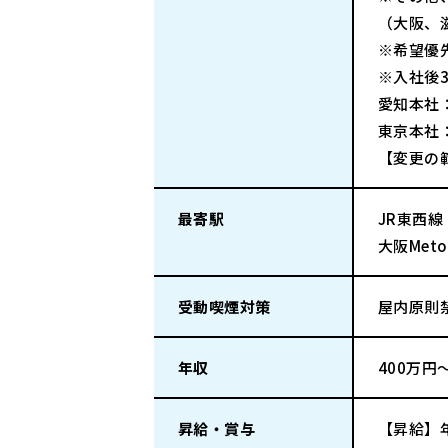
（大阪、
※希望優
※入社後
愛知本社：
東京本社：
【変更の
最寄駅
JR東西
大阪Met
受動喫煙対策
屋内原則
年収
400万円
昇給・賞与
【昇給】