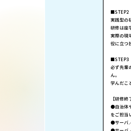
■STEP2
実践型の
研修は座
実際の現
役に立つ
■STEP3
必ず先輩
ん。
学んだこ
【研修終
●自治体
をご担当
●サーバ
●サーバ