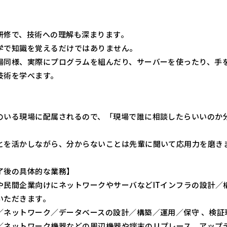
研修で、技術への理解も深まります。
学で知識を覚えるだけではありません。
場同様、実際にプログラムを組んだり、サーバーを使ったり、手
技術を学べます。
のいる現場に配属されるので、「現場で誰に相談したらいいのか
とを活かしながら、分からないことは先輩に聞いて応用力を磨き
了後の具体的な業務】
や民間企業向けにネットワークやサーバなどITインフラの設計／
いただきます。
／ネットワーク／データベースの設計／構築／運用／保守 、検証
／ネットワーク機器などの周辺機器や端末のリプレース、アップ