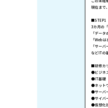
この未経
現在まで
■STEP1
3カ月の
「データ
「Web
「サーバ
などIT
■研修カ
●ビジネ
●IT基
●ネット
●サーバ
●サイバ
●仮想化技