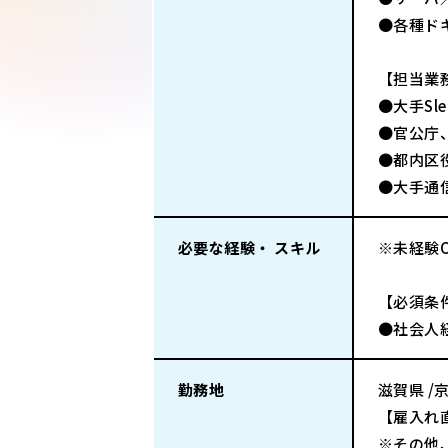
●各種ド
【担当業
●大手S
●官公庁
●都内区
●大手通
必要な経験・ スキル
※未経験
【必須条
●社会人
勤務地
滋賀県 /
【雇入れ直
※その他