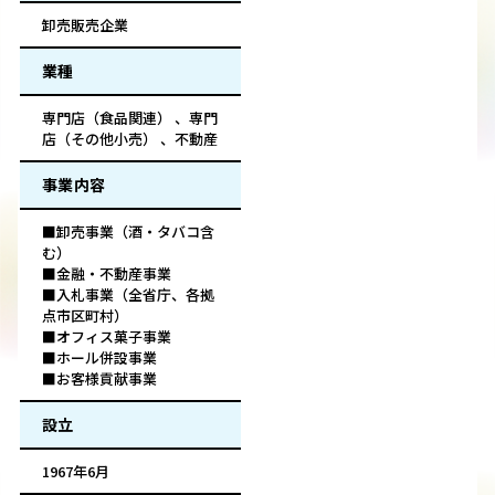
卸売販売企業
業種
専門店（食品関連） 、専門
店（その他小売） 、不動産
事業内容
■卸売事業（酒・タバコ含
む）
■金融・不動産事業
■入札事業（全省庁、各拠
点市区町村）
■オフィス菓子事業
■ホール併設事業
■お客様貢献事業
設立
1967年6月