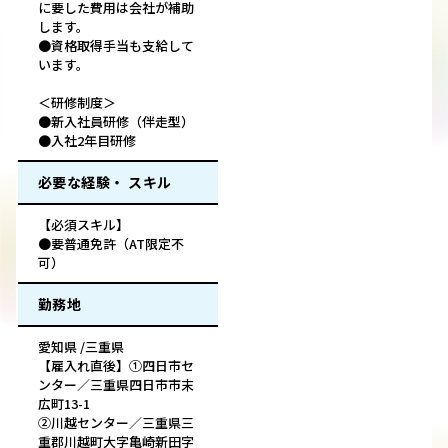
に要した費用は会社が補助
します。
●資格取得手当も支給して
います。
＜研修制度＞
●新入社員研修（伴走型）
●入社2年目研修
必要な経験・ スキル
【必須スキル】
●要普通免許（AT限定不
可）
勤務地
愛知県 /三重県
【雇入れ直後】①四日市セ
ンター／三重県四日市市末
広町13-1
②川越センター／三重県三
重郡川越町大字亀崎新田字