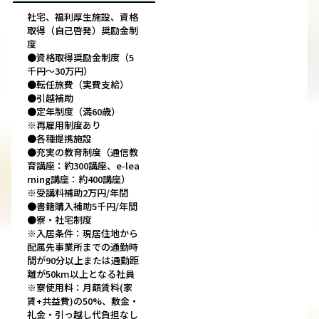
社宅、福利厚生施設、資格
取得（自己啓発）奨励金制
度
●資格取得奨励金制度（5
千円～30万円）
●転任旅費（実費支給）
●引越補助
●定年制度（満60歳）
※再雇用制度あり
●各種提携施設
●充実の教育制度（通信教
育講座：約300講座、e-lea
rning講座：約400講座）
※受講料補助2万円/年間
●書籍購入補助5千円/年間
●寮・社宅制度
※入居条件：現居住地から
配属先事業所までの通勤時
間が90分以上または通勤距
離が50km以上となる社員
※寮使用料：月額賃料(家
賃+共益費)の50%、敷金・
礼金・引っ越し代負担なし