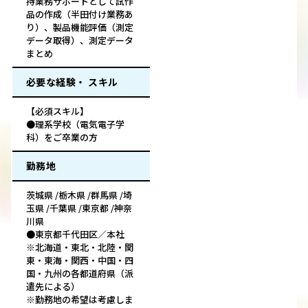
持業務サポートとして試作
品の作成（半田付け業務あ
り）、製品機能評価（測定
データ取得）、測定データ
まとめ
必要な経験・ スキル
【必須スキル】
●理系学校（電気電子学
科）をご卒業の方
勤務地
茨城県 /栃木県 /群馬県 /埼
玉県 /千葉県 /東京都 /神奈
川県
●東京都千代田区／本社
※北海道・東北・北陸・関
東・東海・関西・中国・四
国・九州の各都道府県（派
遣先による）
※勤務地の希望は考慮しま