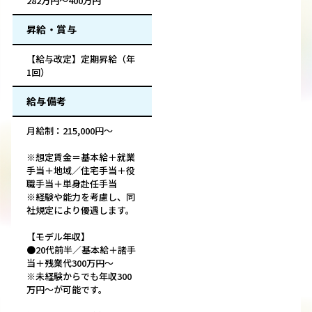
282万円～400万円
昇給・賞与
【給与改定】定期昇給（年
1回）
給与備考
月給制：215,000円～
※想定賃金＝基本給＋就業
手当＋地域／住宅手当＋役
職手当＋単身赴任手当
※経験や能力を考慮し、同
社規定により優遇します。
【モデル年収】
●20代前半／基本給＋諸手
当＋残業代300万円～
※未経験からでも年収300
万円～が可能です。