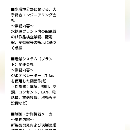
■水環境分野における、大
手総合エンジニアリング会
社
～業務内容～
水処理プラント内の配電盤
の試作品検査業務、配電
盤、制御盤等の指示に基づ
く点検
■産業システム（プラン
ト）関連会社
～業務内容～
CADオペレーター（T-fas
を使用した図面作成）
（対象物：電気、照明、空
調、コンセント、LAN、電
話機、放送設備、移動火災
設備など）
■制御・計測機器メーカー
～業務内容～
新製品開発および現製品維