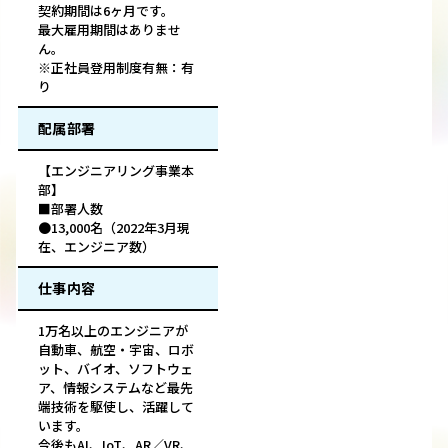
契約期間は6ヶ月です。
最大雇用期間はありませ
ん。
※正社員登用制度有無：有
り
配属部署
【エンジニアリング事業本
部】
■部署人数
●13,000名（2022年3月現
在、エンジニア数）
仕事内容
1万名以上のエンジニアが
自動車、航空・宇宙、ロボ
ット、バイオ、ソフトウェ
ア、情報システムなど最先
端技術を駆使し、活躍して
います。
今後もAI、IoT、AR／VR、