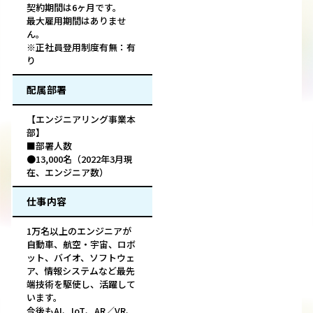
契約期間は6ヶ月です。
最大雇用期間はありませ
ん。
※正社員登用制度有無：有
り
配属部署
【エンジニアリング事業本
部】
■部署人数
●13,000名（2022年3月現
在、エンジニア数）
仕事内容
1万名以上のエンジニアが
自動車、航空・宇宙、ロボ
ット、バイオ、ソフトウェ
ア、情報システムなど最先
端技術を駆使し、活躍して
います。
今後もAI、IoT、AR／VR、