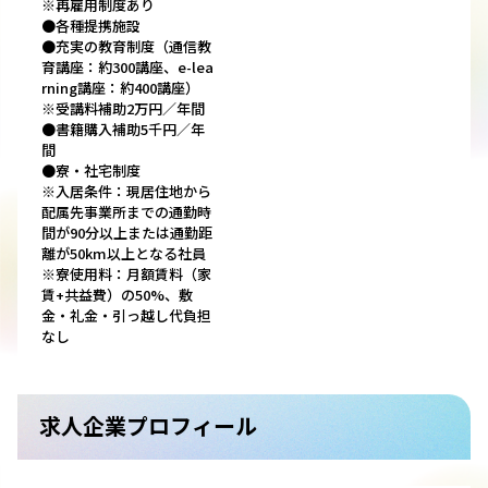
※再雇用制度あり
●各種提携施設
●充実の教育制度（通信教
育講座：約300講座、e-lea
rning講座：約400講座）
※受講料補助2万円／年間
●書籍購入補助5千円／年
間
●寮・社宅制度
※入居条件：現居住地から
配属先事業所までの通勤時
間が90分以上または通勤距
離が50km以上となる社員
※寮使用料：月額賃料（家
賃+共益費）の50%、敷
金・礼金・引っ越し代負担
なし
求人企業プロフィール