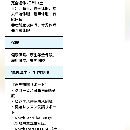
完全週休2日制（土・
日）、祝日、夏季休暇、年
末年始休暇、慶弔休暇、有
給休暇
●産前産後休暇、育児休暇
●介護休暇
保険
健康保険、厚生年金保険、
雇用保険、労災保険
福利厚生・ 社内制度
【自己研鑽サポート】
・グロービスeMBA受講制
度
・ビジネス書籍購入制度
・英語レッスン受講サポー
ト
・NorthStarChallenge
（新規事業立案制度）
・NorthstarCOLLEGE（社