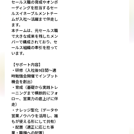
セールス職の育成やオンボ
ーディングを担当するセー
ルスイネーブルメントチー
ムが入社～活躍まで伴走し
ます。
本チームは、元セールス職
で大きな成果を残したメン
バーで構成されており、セ
ールス組織の牽引を担って
います。
【サポート内容】
・研修（入社後9日間～適
時勉強会開催でインプット
機会を創出）
・育成（基礎から実践トレ
ーニングまで横断的にフォ
ロー、営業力の底上げに伴
走）
・ナレッジ型化（データや
営業ノウハウを活用し、誰
もが使える形にして共有）
・配置（適正に応じた事
業・職種への配置）