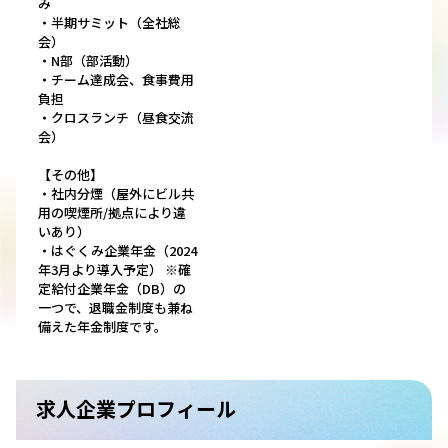
み
・半期サミット（全社総
会）
・N部（部活動）
・チーム達成会、食事費用
負担
・クロスランチ（昼食交流
会）
【その他】
・社内分煙（屋外にビル共
用の喫煙所/拠点により違
いあり）
・はぐくみ企業年金（2024
年3月より導入予定） ※確
定給付企業年金（DB）の
一つで、退職金制度も兼ね
備えた年金制度です。
求人企業プロフィール