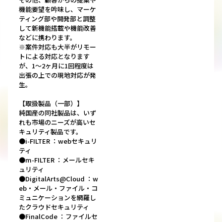
機能要望を吟味し、マーケ
ティング部や開発部と調整
して新機能搭載や機能改善
などに携わります。
※案件対応も大半がリモー
トによる対応となります
が、1～2ヶ月に1回程度は
出張の上での現地対応が発
生。
【取扱製品（一部）】
純国産の同社製品は、いず
れも市場のニーズが高いセ
キュリティ製品です。
●i-FILTER ：webセキュリ
ティ
●m-FILTER ：メールセキ
ュリティ
●DigitalArts@Cloud ：w
eb・メール・ファイル・コ
ミュニケーションを網羅し
たクラウドセキュリティ
●FinalCode ：ファイルセ