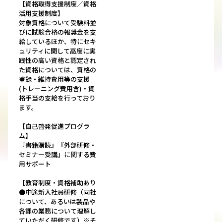
【資格取得支援制度／資格
活用支援制度】
対象資格について受験料並
びに試験合格の報奨金を支
給しているほか、特にセキ
ュリティに関して高度に実
践性の高い資格と認定され
た資格については、資格の
登録・維持費用等の支援
(トレーニング費用含)・資
格手当の支給を行っており
ます。
【自己啓発促進プログラ
ム】
『書籍購読』『外部研修・
セミナー受講』に関する費
用サポート
【教育制度・資格補助あり
●中途新入社員研修（同社
について、あるいは製品や
各課の業務について理解し
ていただく研修です）※そ