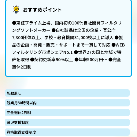
おすすめポイント
●東証プライム上場、国内初の100％自社開発フィルタリ
ングソフトメーカー ●自社製品は全国の企業・官公庁
7,300団体以上、学校・教育機関31,000校以上に導入 ●製
品の企画・開発・販売・サポートまで一貫して対応 ●WEB
フィルタリング市場シェアNo.1 ●世界27の国と地域で特
許を取得 ●契約更新率90％以上 ●年収500万円～ ●完全
週休2日制
転勤無し
残業月30時間以内
完全週休2日制
育児支援制度
資格取得支援制度