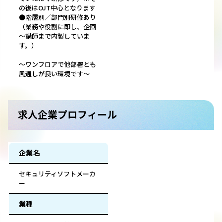
の後はOJT中心となります
●階層別／部門別研修あり
（業務や役割に即し、企画
～講師まで内製していま
す。）
～ワンフロアで他部署とも
風通しが良い環境です～
求人企業プロフィール
企業名
セキュリティソフトメーカ
ー
業種