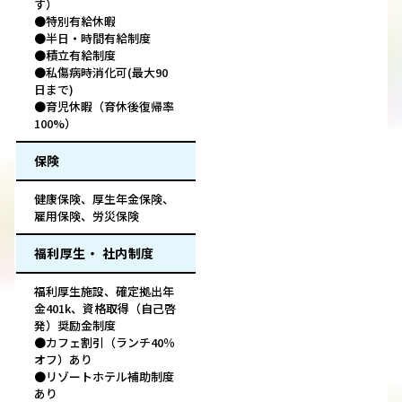
す）
●特別有給休暇
●半日・時間有給制度
●積立有給制度
●私傷病時消化可(最大90
日まで)
●育児休暇（育休後復帰率
100%）
保険
健康保険、厚生年金保険、
雇用保険、労災保険
福利厚生・ 社内制度
福利厚生施設、確定拠出年
金401k、資格取得（自己啓
発）奨励金制度
●カフェ割引（ランチ40％
オフ）あり
●リゾートホテル補助制度
あり