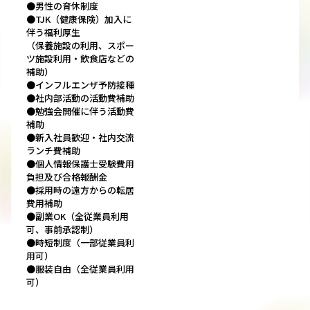
●男性の育休制度
●TJK（健康保険）加入に
伴う福利厚生
（保養施設の利用、スポー
ツ施設利用・飲食店などの
補助）
●インフルエンザ予防接種
●社内部活動の活動費補助
●勉強会開催に伴う活動費
補助
●新入社員歓迎・社内交流
ランチ費補助
●個人情報保護士受験費用
負担及び合格報酬金
●採用時の遠方からの転居
費用補助
●副業OK（全従業員利用
可、事前承認制）
●時短制度（一部従業員利
用可）
●服装自由（全従業員利用
可）