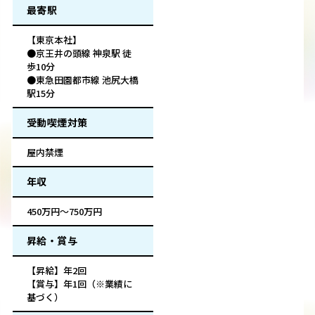
最寄駅
【東京本社】
●京王井の頭線 神泉駅 徒
歩10分
●東急田園都市線 池尻大橋
駅15分
受動喫煙対策
屋内禁煙
年収
450万円～750万円
昇給・賞与
【昇給】年2回
【賞与】年1回（※業績に
基づく）