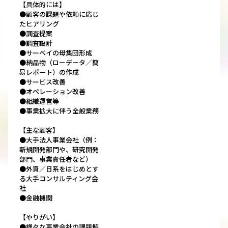
【具体的には】
●顧客の課題や依頼に応じ
たヒアリング
●調査提案
●調査設計
●サーベイの母集団形成
●納品物（ローデータ／簡
易レポート）の作成
●サービス改善
●オペレーション改善
●組織運営等
●事業拡大に伴う全般業務
【主な顧客】
●大手法人事業会社（例：
新規開発部門や、研究開発
部門、事業責任者など）
●外資／日系をはじめとす
る大手コンサルティング会
社
●金融機関
【やりがい】
●様々な事業会社の課題解