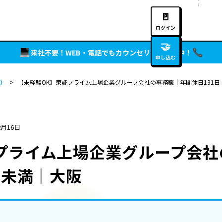
🚪
ログイン
🤝
来社不要！WEB・電話でもカウンセリング実施中！
申し込む
）
>
【未経験OK】東証プライム上場企業グループ会社の事務職｜年間休日131日
2月16日
プライム上場企業グループ会社
間未満｜大阪