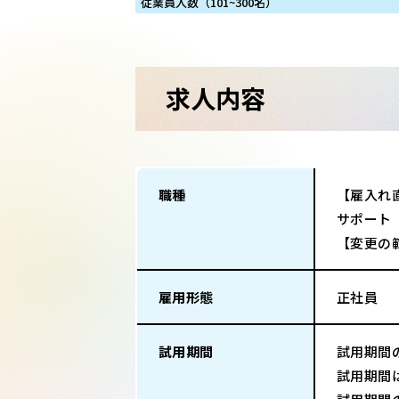
従業員人数（101~300名）
求人内容
職種
【雇入れ
サポート
【変更の
雇用形態
正社員
試用期間
試用期間
試用期間