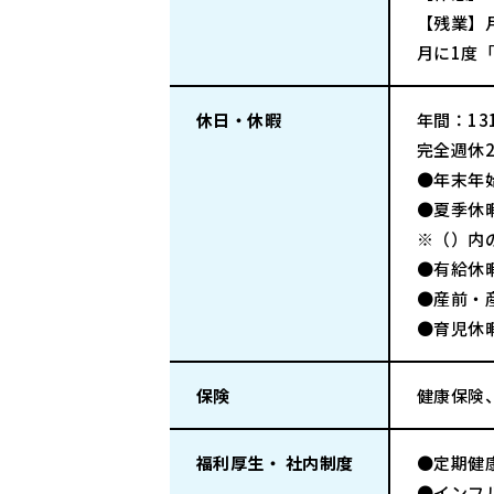
【残業】
月に1度
休日・休暇
年間：131
完全週休
●年末年
●夏季休
※（）内
●有給休
●産前・
●育児休
保険
健康保険
福利厚生・ 社内制度
●定期健
●インフ