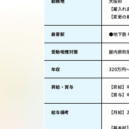
勤務地
大阪府
【雇入れ
【変更の
最寄駅
●地下鉄 
受動喫煙対策
屋内原則
年収
320万円
昇給・賞与
【昇給】年
【賞与】年
給与備考
【月給】2
【基本給