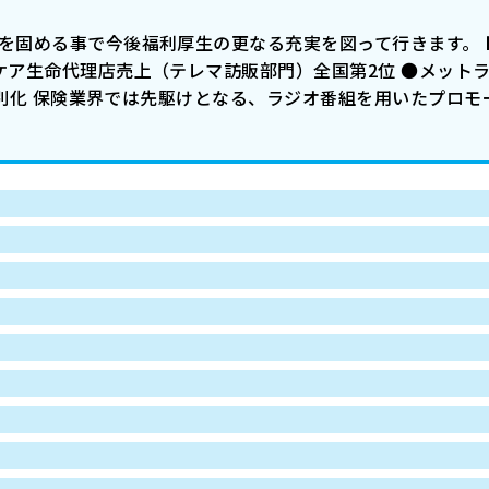
盤を固める事で今後福利厚生の更なる充実を図って行きます。 
ケア生命代理店売上（テレマ訪販部門）全国第2位 ●メットラ
との差別化 保険業界では先駆けとなる、ラジオ番組を用いたプロ