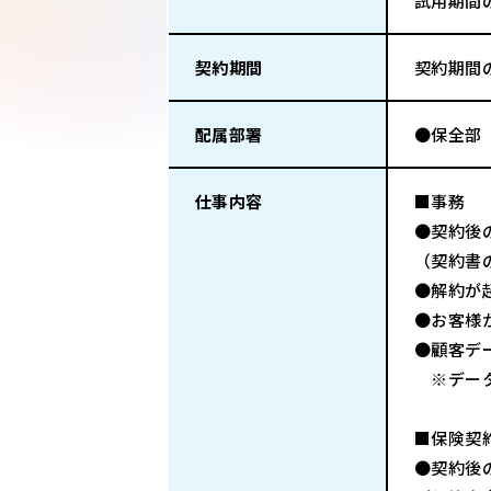
試用期間
契約期間
契約期間
配属部署
●保全部
仕事内容
■事務
●契約後
（契約書
●解約が
●お客様
●顧客デ
※データ
■保険契
●契約後