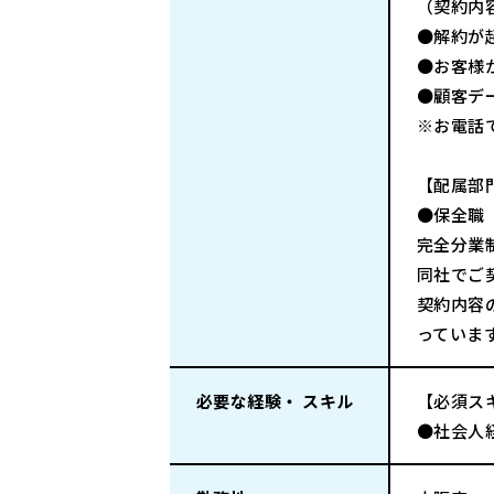
（契約内
●解約が
●お客様
●顧客デ
※お電話
【配属部
●保全職
完全分業
同社でご
契約内容
っていま
必要な経験・ スキル
【必須ス
●社会人