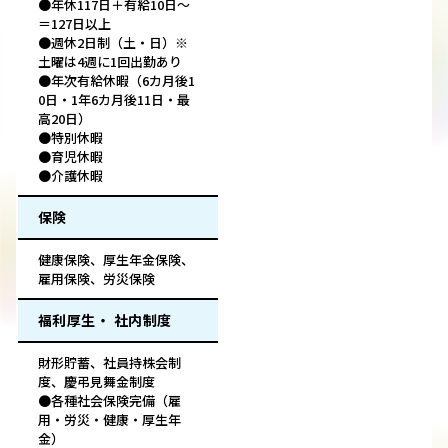
●年休117日＋有給10日～
＝127日以上
●週休2日制（土・日）※
土曜は4週に1回出勤あり
●年次有給休暇（6カ月後1
0日・1年6カ月後11日・最
高20日）
●特別休暇
●育児休暇
●介護休暇
保険
健康保険、厚生年金保険、
雇用保険、労災保険
福利厚生・ 社内制度
財形貯蓄、社員持株会制
度、慶弔見舞金制度
●各種社会保険完備（雇
用・労災・健康・厚生年
金）