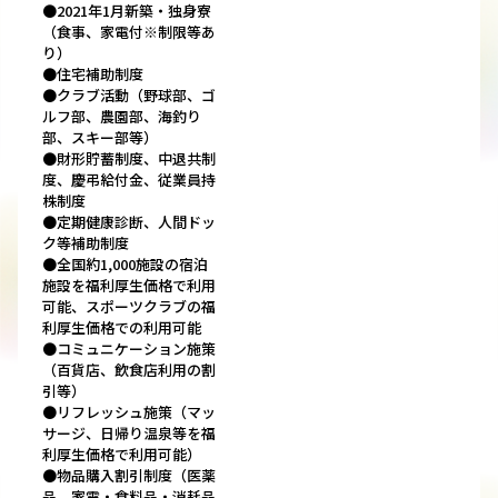
●2021年1月新築・独身寮
（食事、家電付※制限等あ
り）
●住宅補助制度
●クラブ活動（野球部、ゴ
ルフ部、農園部、海釣り
部、スキー部等）
●財形貯蓄制度、中退共制
度、慶弔給付金、従業員持
株制度
●定期健康診断、人間ドッ
ク等補助制度
●全国約1,000施設の宿泊
施設を福利厚生価格で利用
可能、スポーツクラブの福
利厚生価格での利用可能
●コミュニケーション施策
（百貨店、飲食店利用の割
引等）
●リフレッシュ施策（マッ
サージ、日帰り温泉等を福
利厚生価格で利用可能）
●物品購入割引制度（医薬
品、家電・食料品・消耗品