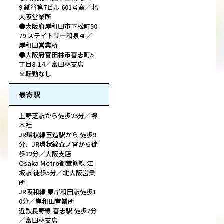
9 紙谷第7ビル 601号室／北
大阪営業所
●大阪府岸和田市下松町50
79 ステイトリー和泉4F／
岸和田営業所
●大阪府富田林市喜志町5
丁目8-14／富田林支店
※転勤なし
最寄駅
上野芝駅から徒歩23分／堺
本社
JR環状線玉造駅から 徒歩9
分、JR環状線森ノ宮から徒
歩12分／大阪支店
Osaka Metro御堂筋線 江
坂駅 徒歩5分／北大阪営業
所
JR阪和線 東岸和田駅徒歩1
0分／岸和田営業所
近鉄長野線 喜志駅 徒歩7分
／富田林支店