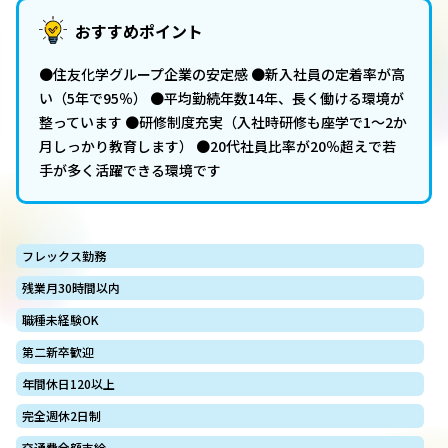
おすすめポイント
●住友化学グループ企業の安定感 ●新入社員の定着率が高
い（5年で95％） ●平均勤続年数14年、長く働ける環境が
整っています ●研修制度充実（入社時研修も座学で1～2か
月しっかり教育します） ●20代社員比率が20％超えで若
手が多く活躍できる環境です
フレックス勤務
残業月30時間以内
職種未経験OK
第二新卒歓迎
年間休日120以上
完全週休2日制
交通費全額支給