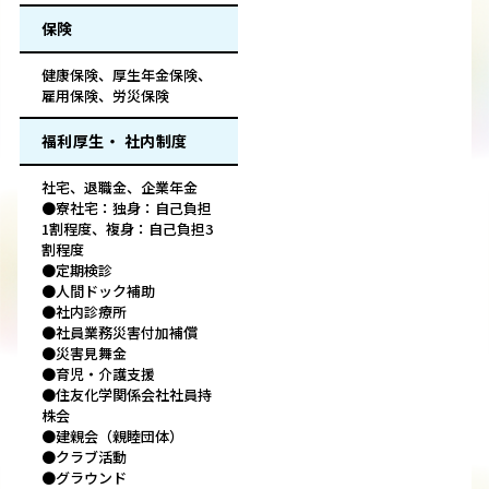
保険
健康保険、厚生年金保険、
雇用保険、労災保険
福利厚生・ 社内制度
社宅、退職金、企業年金
●寮社宅：独身：自己負担
1割程度、複身：自己負担3
割程度
●定期検診
●人間ドック補助
●社内診療所
●社員業務災害付加補償
●災害見舞金
●育児・介護支援
●住友化学関係会社社員持
株会
●建親会（親睦団体）
●クラブ活動
●グラウンド