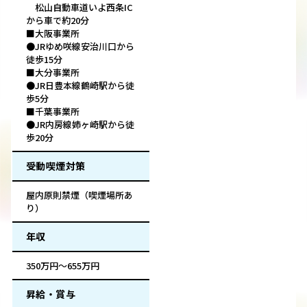
松山自動車道いよ西条IC
から車で約20分
■大阪事業所
●JRゆめ咲線安治川口から
徒歩15分
■大分事業所
●JR日豊本線鶴崎駅から徒
歩5分
■千葉事業所
●JR内房線姉ヶ崎駅から徒
歩20分
受動喫煙対策
屋内原則禁煙（喫煙場所あ
り）
年収
350万円～655万円
昇給・賞与