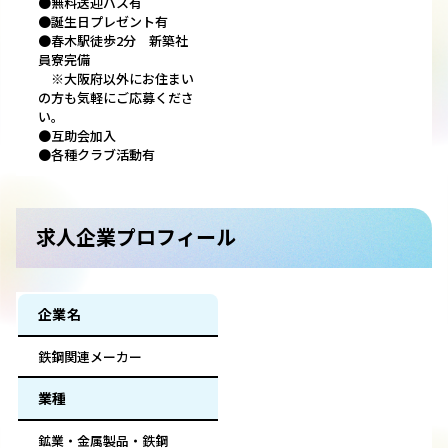
●無料送迎バス有
●誕生日プレゼント有
●春木駅徒歩2分 新築社
員寮完備
※大阪府以外にお住まい
の方も気軽にご応募くださ
い。
●互助会加入
●各種クラブ活動有
求人企業プロフィール
企業名
鉄鋼関連メーカー
業種
鉱業・金属製品・鉄鋼