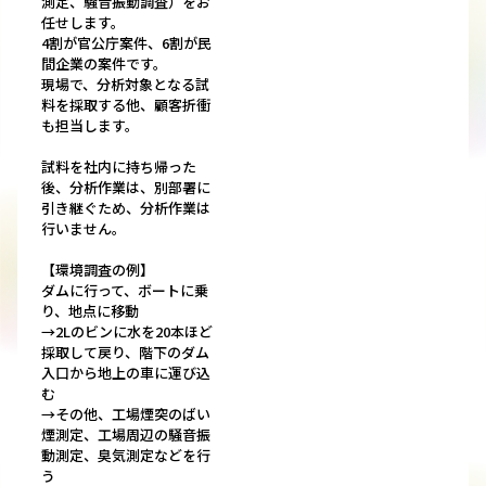
測定、騒音振動調査）をお
任せします。
4割が官公庁案件、6割が民
間企業の案件です。
現場で、分析対象となる試
料を採取する他、顧客折衝
も担当します。
試料を社内に持ち帰った
後、分析作業は、別部署に
引き継ぐため、分析作業は
行いません。
【環境調査の例】
ダムに行って、ボートに乗
り、地点に移動
→2Lのビンに水を20本ほど
採取して戻り、階下のダム
入口から地上の車に運び込
む
→その他、工場煙突のばい
煙測定、工場周辺の騒音振
動測定、臭気測定などを行
う