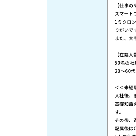
【仕事の
スマート
1ミクロ
りがいで
また、大
【在籍人
50名の
20～6
＜＜未経
入社後、
基礎知識
す。
その後、
配属後は