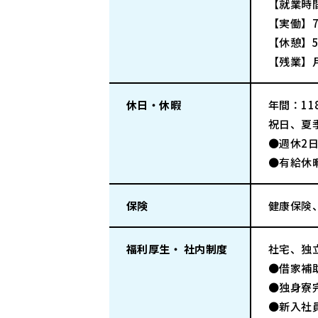
【就業時間
【実働】7
【休憩】5
【残業】
休日・休暇
年間：118
祝日、夏
●週休2
●有給休
保険
健康保険
福利厚生・ 社内制度
社宅、独
●借家補
●独身寮
●新入社