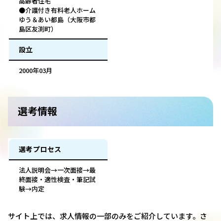
高齢者住宅
●介護付き有料老人ホーム
ゆう＆あい都島（大阪市都
島区友渕町）
設立
2000年03月
選考情報
選考プロセス
法人説明会→一次面接→最
終面接・適性検査・筆記試
験→内定
サイト上では、求人情報の一部のみをご紹介しています。さ